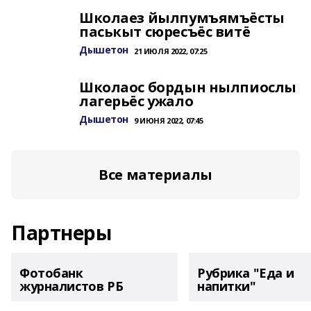
Школаез йылпумъямъёсты
паськыт сюресъёс витё
Дышетон
21 ИЮЛЯ 2022, 07:25
Школаос бордын нылпиослы
лагерьёс ужало
Дышетон
9 ИЮНЯ 2022, 07:45
Все материалы
Партнеры
Фотобанк
Рубрика "Еда и
журналистов РБ
напитки"