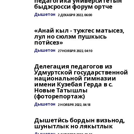
педагогика университетын
быдэсросси форум ортче
Дышетон
2 ДЕКАБРЯ 2022, 06:00
«Анай кыл - тужгес матысез,
лул но сюлэм пушкысь
потӥсез»
Дышетон
27 НОЯБРЯ 2022, 04:10
Делегация педагогов из
Удмуртской государственной
национальной гимназии
имени Кузебая Герда в с.
Новые Татышлы
(фоторепортаж)
Дышетон
2 НОЯБРЯ 2022, 04:18
Дышетӥсь бордын визьнод,
шунытлык но лякытлык
Дышетон