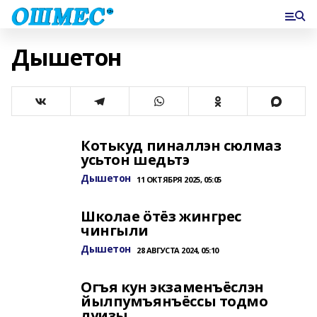
Дышетон
Котькуд пиналлэн сюлмаз
усьтон шедьтэ
Дышетон
11 ОКТЯБРЯ 2025, 05:05
Школае ӧтёз жингрес
чингыли
Дышетон
28 АВГУСТА 2024, 05:10
Огъя кун экзаменъёслэн
йылпумъянъёссы тодмо
луизы