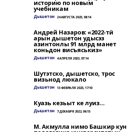
историю по новым
учебникам
Дышетон
24 АВГУСТА 2023, 08:14
Андрей Назаров: «2022-тӥ
арын дышетон удысэз
азинтонлы 91 млрд манет
коньдон висъяськиз»
Дышетон
4 АПРЕЛЯ 2023, 07:14
Шутэтско, дышетско, трос
визьнод люкало
Дышетон
13 ФЕВРАЛЯ 2023, 17:10
Куазь кезьыт ке луиз…
Дышетон
7 ДЕКАБРЯ 2022, 06:15
М. Акмулла нимо Башкир кун