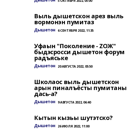
5 ОКТЯБРЯ 2022, 05:00
Выль дышетскон арез выль
вормонэн пумитаз
Дышетон
6 СЕНТЯБРЯ 2022, 11:35
Уфаын "Поколение - ZОЖ"
быдэсросси дышетон форум
радъяське
Дышетон
20 АВГУСТА 2022, 05:50
Школаос выль дышетскон
арын пиналъёсты пумитаны
дась-а?
Дышетон
9 АВГУСТА 2022, 06:40
Кытын кызьы шутэтско?
Дышетон
26 ИЮЛЯ 2022, 11:00