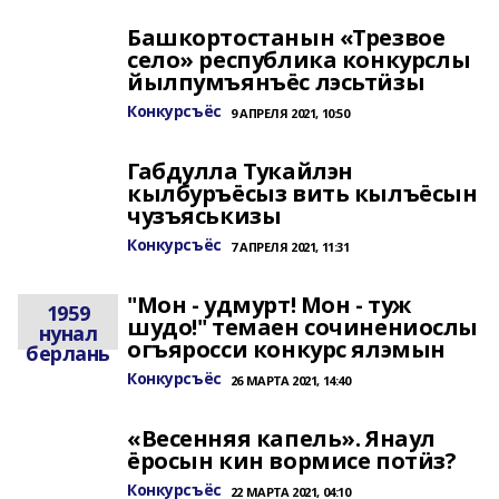
Башкортостанын «Трезвое
село» республика конкурслы
йылпумъянъёс лэсьтӥзы
Конкурсъёс
9 АПРЕЛЯ 2021, 10:50
Габдулла Тукайлэн
кылбуръёсыз вить кылъёсын
чузъяськизы
Конкурсъёс
7 АПРЕЛЯ 2021, 11:31
"Мон - удмурт! Мон - туж
1959
шудо!" темаен сочинениослы
нунал
огъяросси конкурс ялэмын
берлань
Конкурсъёс
26 МАРТА 2021, 14:40
«Весенняя капель». Янаул
ёросын кин вормисе потӥз?
Конкурсъёс
22 МАРТА 2021, 04:10