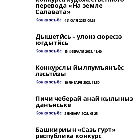
перевода «На земле
Салавата»
Конкурсъёс
4 ИЮЛЯ 2023, 09:55
Дышетӥсь – улонэ сюресэз
югдытӥсь
Конкурсъёс
15 ФЕВРАЛЯ 2023, 11:40
Конкурслы йылпумъянъёс
лэсьтӥзы
Конкурсъёс
10 ЯНВАРЯ 2023, 11:50
Пичи чеберай анай кылыныз
данъяське
Конкурсъёс
2 ЯНВАРЯ 2023, 08:25
Башкириын «Сазь гурт»
республика конкурс