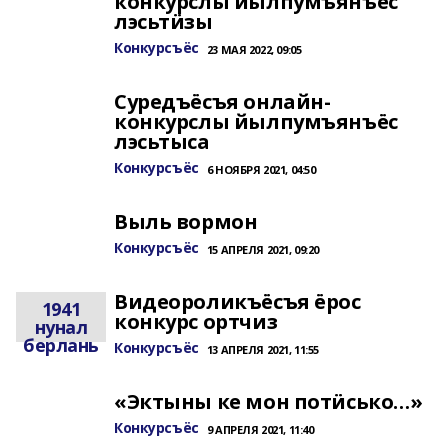
конкурслы йылпумъянъёс
лэсьтӥзы
Конкурсъёс
23 МАЯ 2022, 09:05
Суредъёсъя онлайн-
конкурслы йылпумъянъёс
лэсьтыса
Конкурсъёс
6 НОЯБРЯ 2021, 04:50
Выль вормон
Конкурсъёс
15 АПРЕЛЯ 2021, 09:20
Видеороликъёсъя ёрос
1941
конкурс ортчиз
нунал
берлань
Конкурсъёс
13 АПРЕЛЯ 2021, 11:55
«Эктыны ке мон потӥсько…»
Конкурсъёс
9 АПРЕЛЯ 2021, 11:40