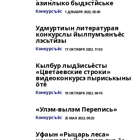
азинлыко быдэстӥське
Конкурсъёс
1 ДЕКАБРЯ 2022, 05:00
Удмуртиын литературая
конкурслы йылпумъянъёс
лэсьтӥзы
Конкурсъёс
17 ОКТЯБРЯ 2022, 11:50
Кылбур лыдӟисьёсты
«Цветаевские строки»
видеоконкурсэ пыриськыны
ӧтё
Конкурсъёс
10 ОКТЯБРЯ 2022, 04:10
«Улэм-вылэм Перепись»
Конкурсъёс
25 МАЯ 2022, 09:25
Уфаын «Рыцарь леса»