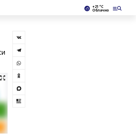
+21 °С
Облачно
си