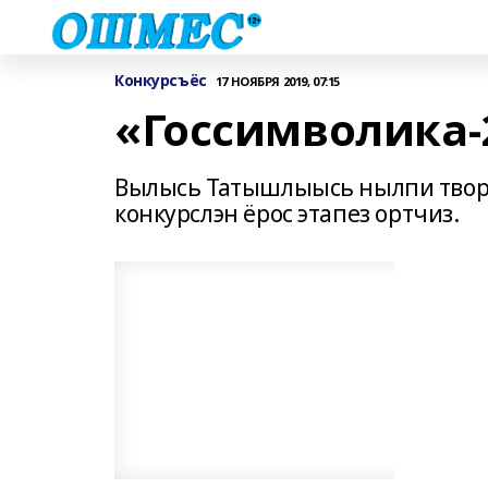
Конкурсъёс
17 НОЯБРЯ 2019, 07:15
«Госсимволика-
Вылысь Татышлыысь нылпи творч
конкурслэн ёрос этапез ортчиз.