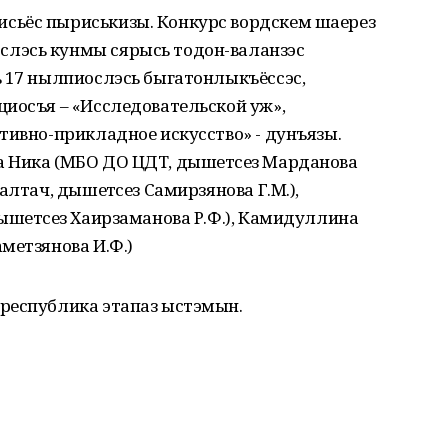
сьёс пыриськизы. Конкурс вордскем шаерез
лэсь кунмы сярысь тодон-валанзэс
ь 17 нылпиослэсь быгатонлыкъёссэс,
циосъя – «Исследовательской уж»,
тивно-прикладное искусство» - дунъязы.
 Ника (МБО ДО ЦДТ, дышетӥсез Марданова
алтач, дышетӥсез Самирзянова Г.М.),
ышетӥсез Хаирзаманова Р.Ф.), Камидуллина
метзянова И.Ф.)
республика этапаз ыстэмын.