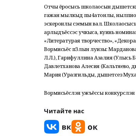
Отчы ёросысь школаосын дышетски
гажан мылкыд пы4атонлы, нылпиос
эскеронлы сӥземын вал. Школаосыс
арлыдъёссэс учкыса, куинь номина
«Литературая творчество», «Декора
Вормисьёс п3лын луизы: Марданова
Л.Л.), Гарифуллина Азалия (Улысь Б
Давлетханова Алесия (Кальтяево, д
Мария (Уразгильды, дышетӥсез Муха
Вормисьёслэн ужъёссы конкурслэн 
Читайте нас