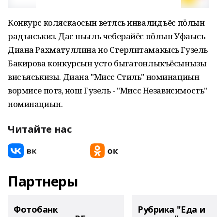
Конкурс коляскаосын ветлӥсь инвалидъёс пӧлын
радъяськиз. Дас ньыль чеберайёс пӧлын Уфаысь
Диана Рахматуллина но Стерлитамакысь Гузель
Бакирова конкурсын усто быгатонлыкъёсынызы
висъяськизы. Диана "Мисс Стиль" номинациын
вормисе потӥз, нош Гузель - "Мисс Независимость"
номинациын.
Читайте нас
Партнеры
Фотобанк
Рубрика "Еда и