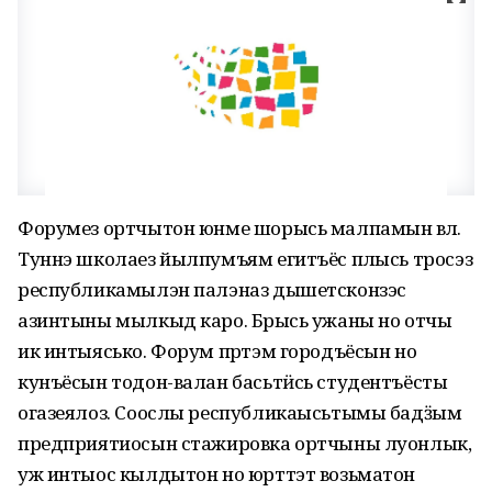
Форумез ортчытон юнме шорысь малпамын ӧвӧл.
Туннэ школаез йылпумъям егитъёс пӧлысь тросэз
республикамылэн палэназ дышетсконзэс
азинтыны мылкыд каро. Бӧрысь ужаны но отчы
ик интыясько. Форум пӧртэм городъёсын но
кунъёсын тодон-валан басьтӥсь студентъёсты
огазеялоз. Соослы республикаысьтымы бадӟым
предприятиосын стажировка ортчыны луонлык,
уж интыос кылдытон но юрттэт возьматон