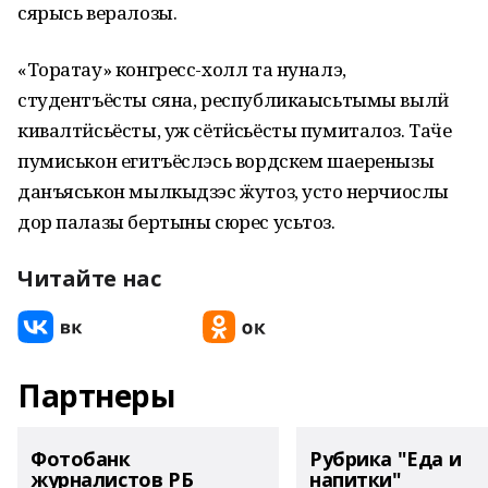
сярысь вералозы.
«Торатау» конгресс-холл та нуналэ,
студентъёсты сяна, республикаысьтымы вылӥ
кивалтӥсьёсты, уж сётӥсьёсты пумиталоз. Таӵе
пумиськон егитъёслэсь вордскем шаеренызы
данъяськон мылкыдзэс ӝутоз, усто ӧнерчиослы
дор палазы бертыны сюрес усьтоз.
Читайте нас
Партнеры
Фотобанк
Рубрика "Еда и
журналистов РБ
напитки"