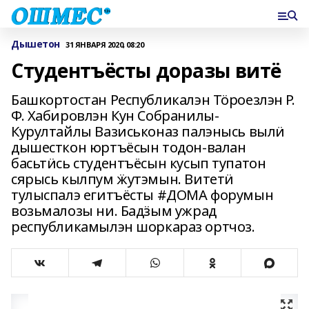
Дышетон
31 ЯНВАРЯ 2020, 08:20
Студентъёсты доразы витё
Башкортостан Республикалэн Тӧроезлэн Р.
Ф. Хабировлэн Кун Собранилы-
Курултайлы Вазиськоназ палэнысь вылӥ
дышесткон юртъёсын тодон-валан
басьтӥсь студентъёсын кусып тупатон
сярысь кылпум ӝутэмын. Витетӥ
тулыспалэ егитъёсты #ДОМА форумын
возьмалозы ни. Бадӟым ужрад
республикамылэн шоркараз ортчоз.