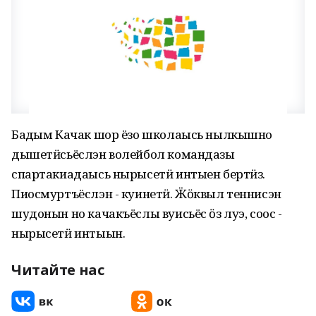
Бадӟым Качак шор ёзо школаысь нылкышно
дышетӥсьёслэн волейбол командазы
спартакиадаысь нырысетӥ интыен бертӥз.
Пиосмуртъёслэн - куинетӥ. Ӝӧквыл теннисэн
шудонын но качакъёслы вуисьёс ӧз луэ, соос -
нырысетӥ интыын.
Читайте нас