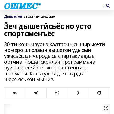
Дышетон
31 ОКТЯБРЯ 2019, 05:59
Ӟеч дышетӥсьёс но усто
спортсменъёс
30-тӥ коньывуонэ Калтасыысь нырысетӥ
номеро школаын дышетон удысын
ужасьёслэн черодысь спартакиадазы
ортчиз. Ӵошатсконлэн программаяз
луизы волейбол, ӝӧквыл теннис,
шахматы. Котькуд видъя ӟырдыт
нюръяськон мынӥз.