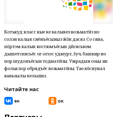
Котькуд класс кыӵе ке калыкез возьматӥз но
солэн калык сиёнъёсыныз ӝӧк дасяз. Со сяна,
пӧртэм калык костюмъёсын дӥсяськем
дышетскисьёс ог-огзэс удмурт, ӟуч, башкир но
пор шудонъёсын тодматӥзы. Ужрадын озьы ик
фольклор обрядъёс возьматӥзы. Таӵе кӧснунал
ваньзылы кельшиз.
Читайте нас