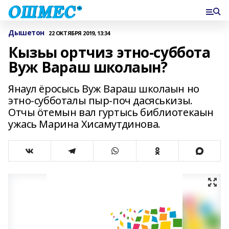
Дышетон
22 ОКТЯБРЯ 2019, 13:34
Кызьы ортчиз этно-суббота
Вуж Вараш школаын?
Янаул ёросысь Вуж Вараш школаын но
этно-субботалы пыр-поч дасяськизы.
Отчы ӧтемын вал гуртысь библиотекаын
ужась Марина Хисамутдинова.