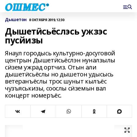
Дышетон
8 ОКТЯБРЯ 2019, 12:30
Дышетӥсьёслэсь ужзэс
пусйизы
Янаул городысь культурно-досуговой
центрын Дышетӥсьёслэн нуналзылы
сӥзем ужрад ортчиз. Отын али
дышетӥсьёслы но дышетон удысысь
ветеранъёслы трос шуныт кылъёс
чузъяськизы, соослы сӥземын вал
концерт номеръёс.