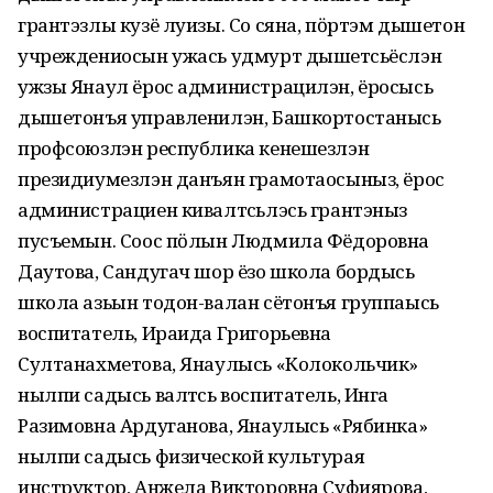
грантэзлы кузё луизы. Со сяна, пӧртэм дышетон
учреждениосын ужась удмурт дышетӥсьёслэн
ужзы Янаул ёрос администрацилэн, ёросысь
дышетонъя управленилэн, Башкортостанысь
профсоюзлэн республика кенешезлэн
президиумезлэн данъян грамотаосыныз, ёрос
администрациен кивалтӥсьлэсь грантэныз
пусъемын. Соос пӧлын Людмила Фёдоровна
Даутова, Сандугач шор ёзо школа бордысь
школа азьын тодон-валан сётонъя группаысь
воспитатель, Ираида Григорьевна
Султанахметова, Янаулысь «Колокольчик»
нылпи садысь валтӥсь воспитатель, Инга
Разимовна Ардуганова, Янаулысь «Рябинка»
нылпи садысь физической культурая
инструктор, Анжела Викторовна Суфиярова,