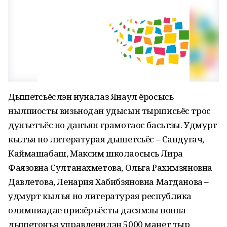
Дышетӥсьёслэн нуналаз Янаул ёросысь
нылпиосты визьнодан удысын тыршисьёс трос
дунъетъёс но данъян грамотаос басьтӥзы. Удмурт
кылъя но литературая дышетӥсьёс – Сандугач,
Каймашабаш, Максим школаосысь Лира
Фаязовна Султанахметова, Ольга Рахимзяновна
Давлетова, Ленария Хабибзяновна Магданова –
удмурт кылъя но литературая республика
олимпиадае призёръёсты дасямзы понна
дышетонъя управленилэн 5000 манет тыр