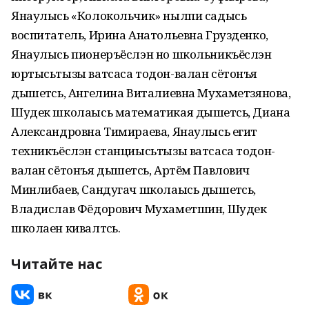
Янаулысь «Колокольчик» нылпи садысь
воспитатель, Ирина Анатольевна Грузденко,
Янаулысь пионеръёслэн но школьникъёслэн
юртысьтызы ватсаса тодон-валан сётонъя
дышетӥсь, Ангелина Виталиевна Мухаметзянова,
Шудек школаысь математикая дышетӥсь, Диана
Александровна Тимираева, Янаулысь егит
техникъёслэн станциысьтызы ватсаса тодон-
валан сётонъя дышетӥсь, Артём Павлович
Минлибаев, Сандугач школаысь дышетӥсь,
Владислав Фёдорович Мухаметшин, Шудек
школаен кивалтӥсь.
Читайте нас