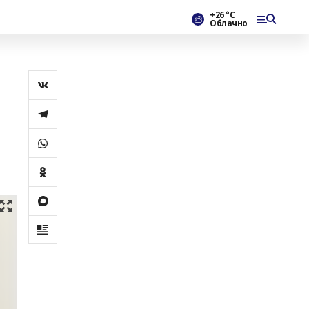
+26 °С
Облачно