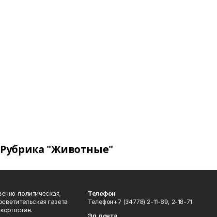
Рубрика "Животные"
венно-политическая,
Телефон
осветительская газета
Телефон+7 (34778) 2-11-89, 2-18-71
кортостан.
Эл. почта