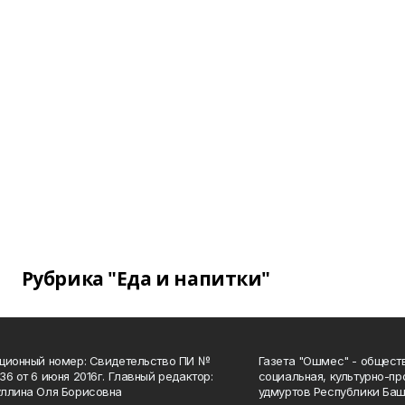
Рубрика "Еда и напитки"
ционный номер: Свидетельство ПИ №
Газета "Ошмес" - общест
36 от 6 июня 2016г. Главный редактор:
социальная, культурно-пр
ллина Оля Борисовна
удмуртов Республики Баш