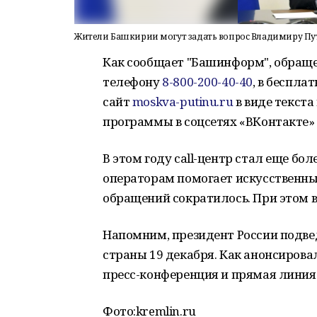
Жители Башкирии могут задать вопрос Владимиру Пу
Как сообщает "Башинформ", обраще
телефону
8-800-200-40-40
, в беспла
сайт
moskva-putinu.ru
в виде текста
программы в соцсетях «ВКонтакте»
В этом году сall-центр стал еще б
операторам помогает искусственны
обращений сократилось. При этом 
Напомним, президент России подвед
страны 19 декабря. Как анонсирова
пресс-конференция и прямая линия
Фото:
kremlin.ru