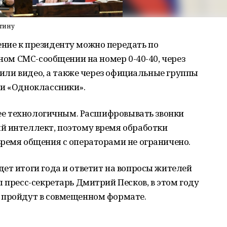
тину
ние к президенту можно передать по
тном СМС-сообщении на номер 0-40-40, через
 или видео, а также через официальные группы
 и «Одноклассники».
олее технологичным. Расшифровывать звонки
й интеллект, поэтому время обработки
время общения с операторами не ограничено.
ет итоги года и ответит на вопросы жителей
л пресс-секретарь Дмитрий Песков, в этом году
 пройдут в совмещенном формате.