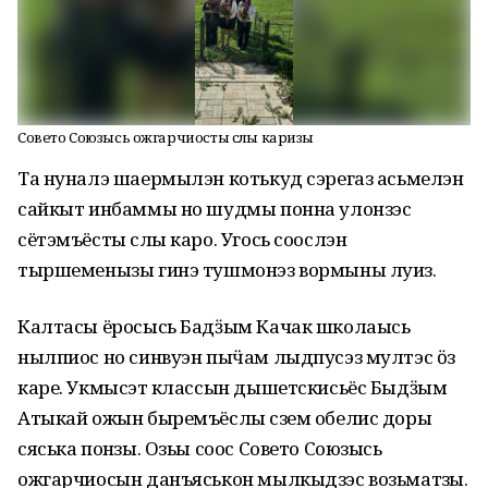
Совето Союзысь ожгарчиосты сӥлы каризы
Та нуналэ шаермылэн котькуд сэрегаз асьмелэн
сайкыт инбаммы но шудмы понна улонзэс
сётэмъёсты сӥлы каро. Угось соослэн
тыршеменызы гинэ тушмонэз вормыны луиз.
Калтасы ёросысь Бадӟым Качак школаысь
нылпиос но синвуэн пыӵам лыдпусэз мултэс ӧз
каре. Укмысэтӥ классын дышетскисьёс Быдӟым
Атыкай ожын быремъёслы сӥзем обелис доры
сяська понӥзы. Озьы соос Совето Союзысь
ожгарчиосын данъяськон мылкыдзэс возьматӥзы.