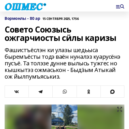
Вормонлы - 80 ар
15 СЕНТЯБРЯ 2025, 17:56
Совето Союзысь
ожгарчиосты сӥлы каризы
Фашистъёслэн ки улазы шедьыса
быремъёсты тодэ ваён нуналэз куарусёнэ
пусъё. Та толэзе дунне вылысь тужгес но
кышкытэз ожмаськон - Быдӟым Атыкай
ож йылпумъяськиз.