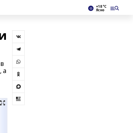
+18 °С
Ясно
и
ов
 а