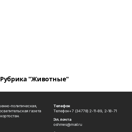
Рубрика "Животные"
венно-политическая,
Телефон
осветительская газета
Телефон+7 (34778) 2-11-89, 2-18-71
кортостан.
Эл. почта
oshmes@mail.ru