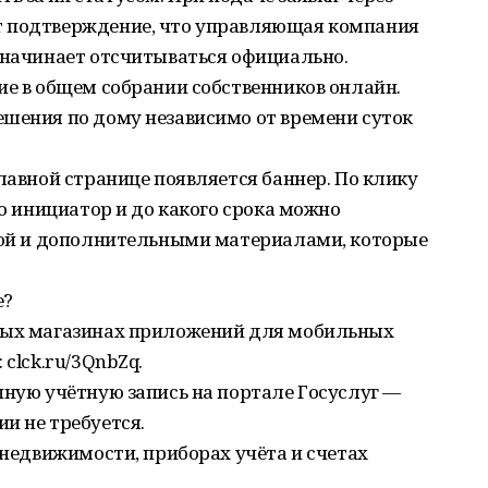
т подтверждение, что управляющая компания
 начинает отсчитываться официально.
ие в общем собрании собственников онлайн.
ешения по дому независимо от времени суток
главной странице появляется баннер. По клику
то инициатор и до какого срока можно
ткой и дополнительными материалами, которые
е?
рных магазинах приложений для мобильных
 clck.ru/3QnbZq.
нную учётную запись на портале Госуслуг —
и не требуется.
 недвижимости, приборах учёта и счетах