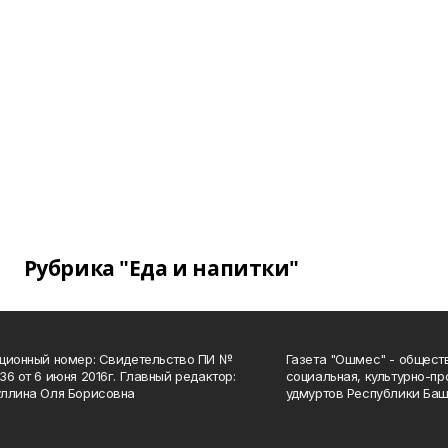
Рубрика "Еда и напитки"
ционный номер: Свидетельство ПИ №
Газета "Ошмес" - общест
36 от 6 июня 2016г. Главный редактор:
социальная, культурно-пр
ллина Оля Борисовна
удмуртов Республики Баш