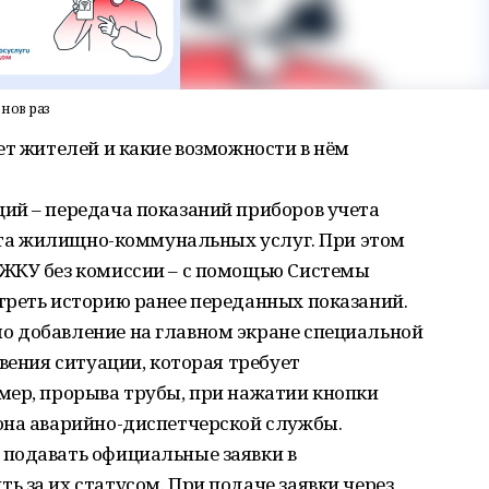
нов раз
ет жителей и какие возможности в нём
ий – передача показаний приборов учета
лата жилищно-коммунальных услуг. При этом
ЖКУ без комиссии – с помощью Системы
треть историю ранее переданных показаний.
 добавление на главном экране специальной
вения ситуации, которая требует
мер, прорыва трубы, при нажатии кнопки
она аварийно-диспетчерской службы.
подавать официальные заявки в
 за их статусом. При подаче заявки через