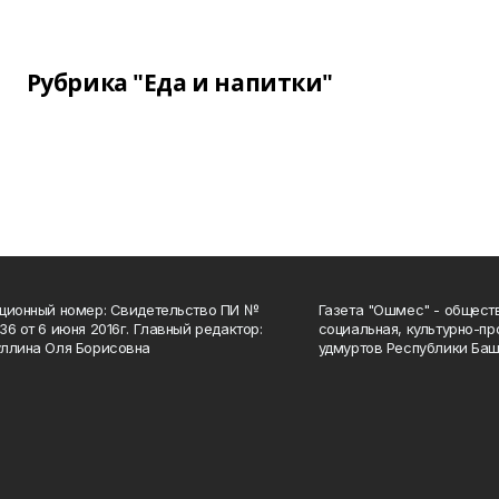
Рубрика "Еда и напитки"
ционный номер: Свидетельство ПИ №
Газета "Ошмес" - общест
36 от 6 июня 2016г. Главный редактор:
социальная, культурно-пр
ллина Оля Борисовна
удмуртов Республики Баш