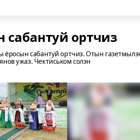
 сабантуй ортчиз
лы ёросын сабантуй ортчиз. Отын газетмылэ
янов ужаз. Ӵектӥськом солэн
.