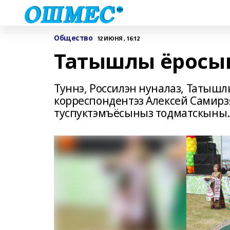
Общество
12 ИЮНЯ , 16:12
Татышлы ёросын
Туннэ, Россилэн нуналаз, Татыш
корреспондентэз Алексей Самирз
туспуктэмъёсыныз тодматскыны