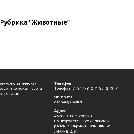
Рубрика "Животные"
венно-политическая,
Телефон
осветительская газета
Телефон+7 (34778) 2-11-89, 2-18-71
кортостан.
Эл. почта
oshmes@mail.ru
Адрес
452830, Республика
Башкортостан, Татышлинский
район, с. Верхние Татышлы, ул.
Ленина, д. 91