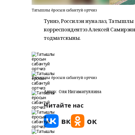
Татышлы ёросын сабантуй ортчиз
Туннэ, Россилэн нуналаз, Татышлы
корреспондентэз Алексей Самирзяно
тодматскыны.
Татышлы ёросын сабантуй ортчиз
Автор:
Оля Нигаматуллина
Читайте нас