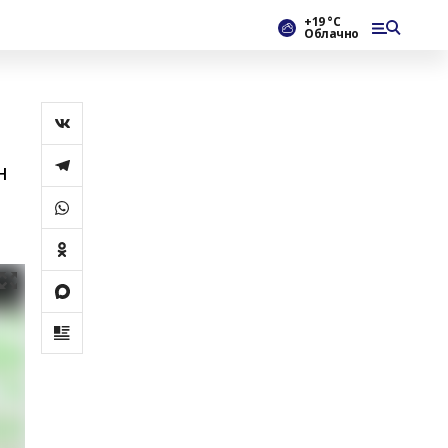
+19 °С
Облачно
н