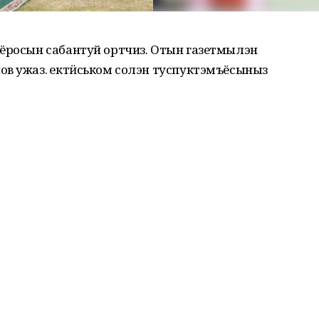
 ёросын сабантуй ортчиз. Отын газетмылэн
в ужаз. Ӵектӥськом солэн туспуктэмъёсыныз