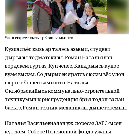
Улон сюрестӥ кызь ар ӵош вамышто
Кузпалъёс кызь ар талэсь азьвыл, студент
дыръязы тодматскизы. Роман Натальялэн
вордскем гуртаз, Купченее, Кандрыысь куное
вуэм вылэм. Со дырысен яратӥсь сюлэмъёс улон
сюрестӥ ӵошен вамышто. Наталья
Октябрьскийысь коммунально-строительной
техникумын юриспруденция ӧръя тодон-валан
басьтӥз, Роман техник-механиклы дышетскемын.
Наталья Васильевналэн уж сюресэз ЗАГС-ысен
кутскем. Собере Пенсионной фондэ ужаны