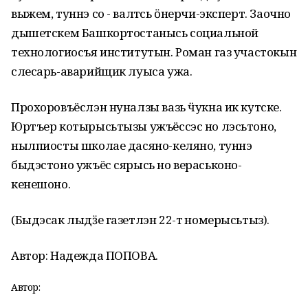
выжем, туннэ со - валтӥсь ӧнерчи-эксперт. Заочно
дышетскем Башкортостанысь социальной
технологиосъя институтын. Роман газ участокын
слесарь-аварийщик луыса ужа.
Прохоровъёслэн нуналзы вазь ӵукна ик кутске.
Юртъер котырысьтызы ужъёссэс но лэсьтоно,
нылпиосты школае дасяно-келяно, туннэ
быдэстоно ужъёс сярысь но вераськоно-
кенешоно.
(Быдэсак лыдӟе газетлэн 22-тӥ номерысьтыз).
Автор: Надежда ПОПОВА.
Автор: