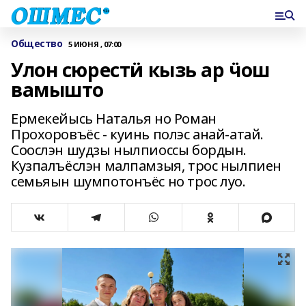
Общество
5 ИЮНЯ , 07:00
Улон сюрестӥ кызь ар ӵош
вамышто
Ермекейысь Наталья но Роман
Прохоровъёс - куинь полэс анай-атай.
Соослэн шудзы нылпиоссы бордын.
Кузпалъёслэн малпамзыя, трос нылпиен
семьяын шумпотонъёс но трос луо.