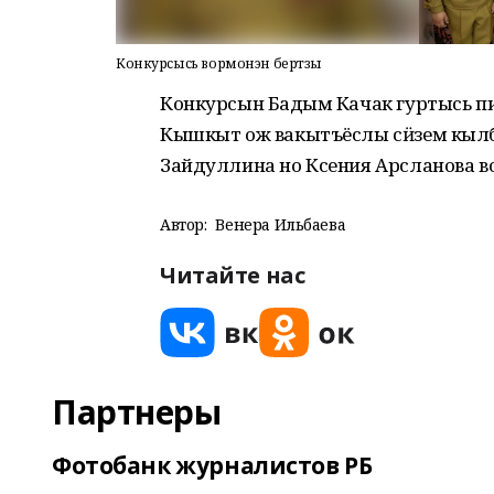
Конкурсысь вормонэн бертӥзы
Конкурсын Бадӟым Качак гуртысь п
Кышкыт ож вакытъёслы сӥзем кылб
Зайдуллина но Ксения Арсланова в
Автор:
Венера Ильбаева
Читайте нас
Партнеры
Фотобанк журналистов РБ