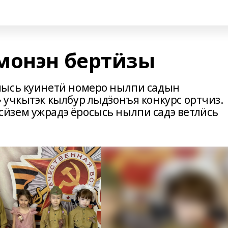
монэн бертӥзы
йысь куинетӥ номеро нылпи садын
 учкытэк кылбур лыдӟонъя конкурс ортчиз.
ӥзем ужрадэ ёросысь нылпи садэ ветлӥсь