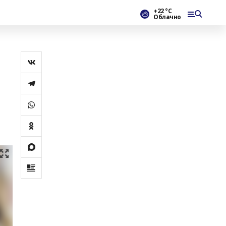
+22 °С
Облачно