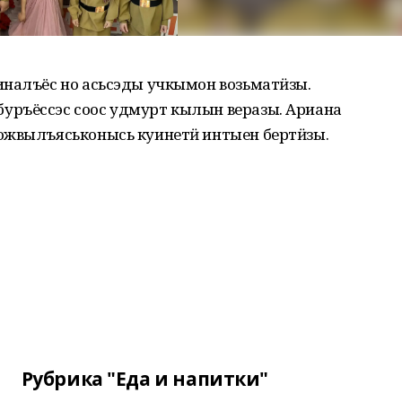
иналъёс но асьсэды учкымон возьматӥзы.
уръёссэс соос удмурт кылын веразы. Ариана
ожвылъяськонысь куинетӥ интыен бертӥзы.
Рубрика "Еда и напитки"