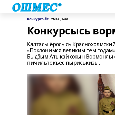
Конкурсъёс
7 МАЯ , 14:08
Конкурсысь вор
Калтасы ёросысь Краснохолмски
«Поклонимся великим тем годам»
Быдӟым Атыкай ожын Вормонлы с
пичильтокъёс пыриськизы.