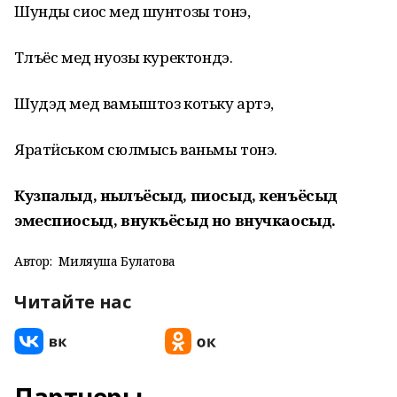
Шунды сиос мед шунтозы тонэ,
Тӧлъёс мед нуозы куректондэ.
Шудэд мед вамыштоз котьку артэ,
Яратӥськом сюлмысь ваньмы тонэ.
Кузпалыд, нылъёсыд, пиосыд, кенъёсыд
эмеспиосыд, внукъёсыд но внучкаосыд.
Автор:
Миляуша Булатова
Читайте нас