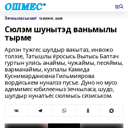
Ӟечкыласьком!
13 ИЮНЯ , 04:05
Сюлэм шунытэд ваньмылы
тырме
Арлэн тужгес шулдыр вакытаз, инвожо
толэзе, Татышлы ёросысь Вылысь Балтач
гуртын улӥсь анаймы, ӵужаймы, песяймы,
варманаймы, кузпалы Камида
Куснимардановна Гильмиярова
вордӥськем нуналзэ пусъе. Дуно но мусо
адямимес юбилееныз ӟечкыласа, шудо,
шулдыр нуналъёс сюлмысь сӥзиськом.