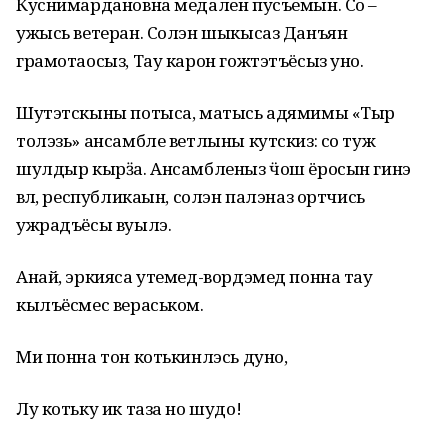
Куснимардановна медален пусъемын. Со –
ужысь ветеран. Солэн шыкысаз Данъян
грамотаосыз, Тау карон гожтэтъёсыз уно.
Шутэтскыны потыса, матысь адямимы «Тыр
толэзь» ансамбле ветлыны кутскиз: со туж
шулдыр кырӟа. Ансамбленыз ӵош ёросын гинэ
ӧвӧл, республикаын, солэн палэназ ортчись
ужрадъёсы вуылэ.
Анай, эркияса утемед-вордэмед понна тау
кылъёсмес вераськом.
Ми понна тон котькинлэсь дуно,
Лу котьку ик таза но шудо!