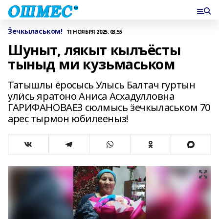
Ӟечкыласьком!
11 НОЯБРЯ 2025, 03:55
Шуныт, лякыт кылъёсты
тыныд ми кузьмаськом
Татышлы ёросысь Улысь Балтач гуртын
улӥсь яратоно Аниса Асхадулловна
ГАРИФАНОВАЕЗ сюлмысь ӟечкыласьком 70
арес тырмон юбилееныз!