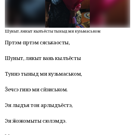
Шуныт, лякыт кылъёсты тыныд ми кузьмаськом
Пӧртэм-пӧртэм сяськаосты,
Шуныт, лякыт вань кылъёсты
Туннэ тыныд ми кузьмаськом,
Ӟечсэ гинэ ми сӥзиськом.
Эн лыдъя тон арлыдъёстэ,
Эн ӝожомыты сюлэмдэ.