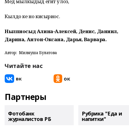
Мед мылкыдыд егит улоз,
Кылдо ке но кисыриос.
Нылпиосыд Алина-Алексей, Денис, Даниил,
Дарина, Антон-Оксана, Дарья, Варвара.
Автор:
Миляуша Булатова
Читайте нас
Партнеры
Фотобанк
Рубрика "Еда и
журналистов РБ
напитки"