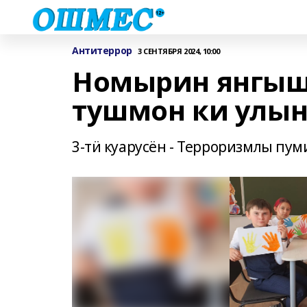
Антитеррор
3 СЕНТЯБРЯ 2024, 10:00
Номырин янгыш
тушмон ки улын
3-тӥ куарусён - Терроризмлы пум