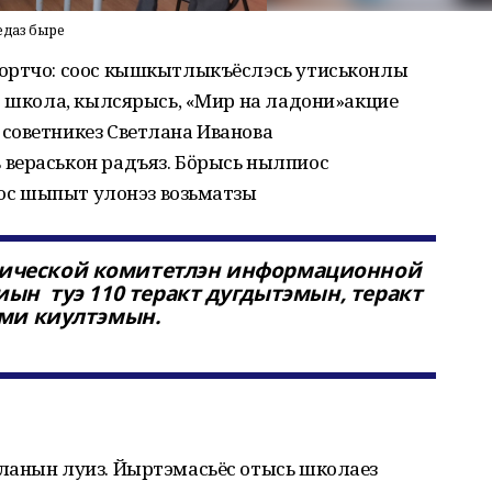
даз быре
 ортчо: соос кышкытлыкъёслэсь утиськонлы
о школа, кылсярысь, «Мир на ладони»акцие
советникез Светлана Иванова
вераськон радъяз. Бӧрысь нылпиос
оос шыпыт улонэз возьматӥзы
ической комитетлэн информационной
иын туэ 110 теракт дугдытэмын, теракт
ями киултэмын.
ланын луиз. Йыртэмасьёс отысь школаез