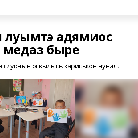
 луымтэ адямиос
 медаз быре
ит луонын огкылысь кариськон нунал.