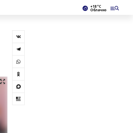
+18 °С
Облачно