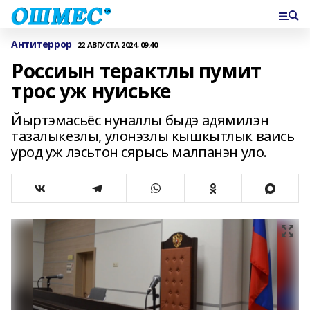
Антитеррор
22 АВГУСТА 2024, 09:40
Россиын терактлы пумит
трос уж нуиське
Йыртэмасьёс нуналлы быдэ адямилэн
тазалыкезлы, улонэзлы кышкытлык ваись
урод уж лэсьтон сярысь малпанэн уло.