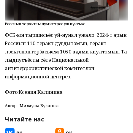
Россиын терактлы пумит трос уж нуиське
ФСБ-ын тыршисьёс уй-нунал ужало: 2024-тӥ арын
Россиын 110 теракт дугдытэмын, теракт
лэсьтонэн герӟаськем 1050 адями киултэмын. Та
лыдпусъёсты сётэ Национальной
антитеррористической комитетлэн
информационной центрез.
Фото:
Ксения Калинина
Автор:
Миляуша Булатова
Читайте нас