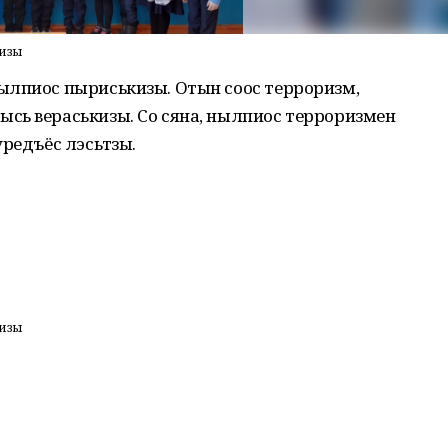
кизы
ылпиос пыриськизы. Отын соос терроризм,
сь вераськизы. Со сяна, нылпиос терроризмен
редъёс лэсьтӥзы.
кизы