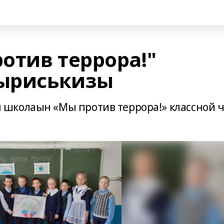
отив террора!"
пыриськизы
школаын «Мы против террора!» классной ч