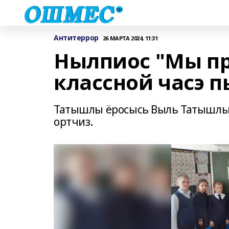
Антитеррор
26 МАРТА 2024, 11:31
Нылпиос "Мы пр
классной часэ 
Татышлы ёросысь Выль Татышлы 
ортчиз.