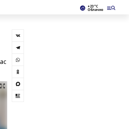
+23 °С
Облачно
ас