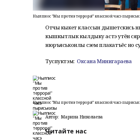
Нылпиос "Мы против террора!" классной часэ пырись
Отчы кыкетӥ классын дышетскись н
кышкытлык кылдыку астэ утён сяры
нюръяськонлы сӥзем плакатъёс но су
Туспуктэм:
Оксана Минигараева
Нылпиос "Мы против террора!" классной часэ пырись
Автор:
Марина Николаева
Читайте нас