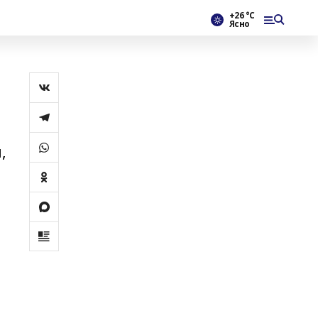
+26 °С
Ясно
,