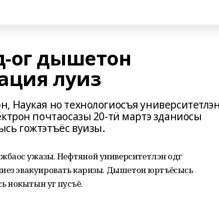
-ог дышетон
ация луиз
, Наукая но технологиосъя университетлэн
ектрон почтаосазы 20-тӥ мартэ зданиосы
сь гожтэтъёс вуизы.
баос ужазы. Нефтяной университетлэн одӥг
миез эвакуировать каризы. Дышетон юртъёсысь
ь нокытын уг пусъё.