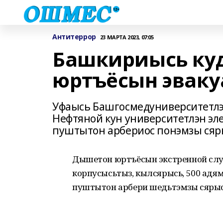
Антитеррор
23 МАРТА 2023, 07:05
Башкириысь куд
юртъёсын эваку
Уфаысь Башгосмедуниверситетлэн
Нефтяной кун университетлэн эл
пуштытон арбериос понэмзы сяры
Дышетон юртъёсын экстренной служ
корпусысьтыз, кылсярысь, 500 адя
пуштытон арбери шедьтэмзы сярыс