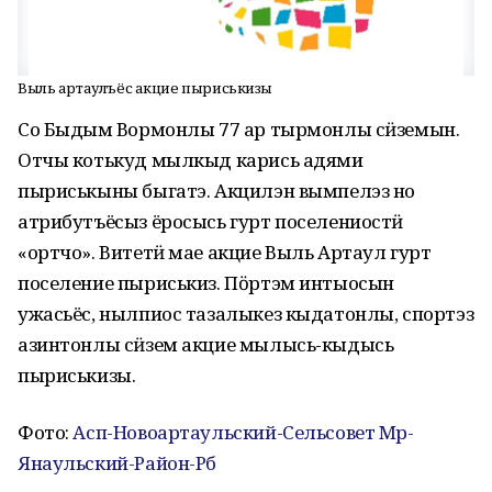
Выль артаулъёс акцие пыриськизы
Со Быдӟым Вормонлы 77 ар тырмонлы сӥземын.
Отчы котькуд мылкыд карись адями
пыриськыны быгатэ. Акцилэн вымпелэз но
атрибутъёсыз ёросысь гурт поселениостӥ
«ортчо». Витетӥ мае акцие Выль Артаул гурт
поселение пыриськиз. Пӧртэм интыосын
ужасьёс, нылпиос тазалыкез кыдатонлы, спортэз
азинтонлы сӥзем акцие мылысь-кыдысь
пыриськизы.
Фото:
Асп-Новоартаульский-Сельсовет Мр-
Янаульский-Район-Рб