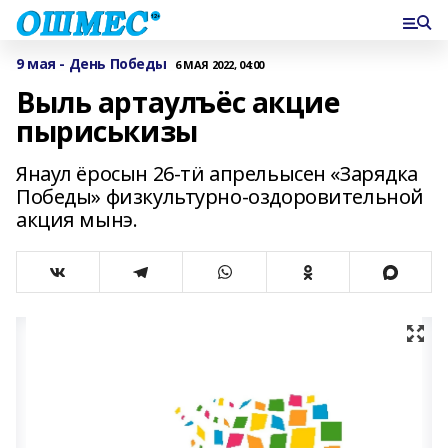
9 мая - День Победы
6 МАЯ 2022, 04:00
Выль артаулъёс акцие
пыриськизы
Янаул ёросын 26-тӥ апрельысен «Зарядка
Победы» физкультурно-оздоровительной
акция мынэ.