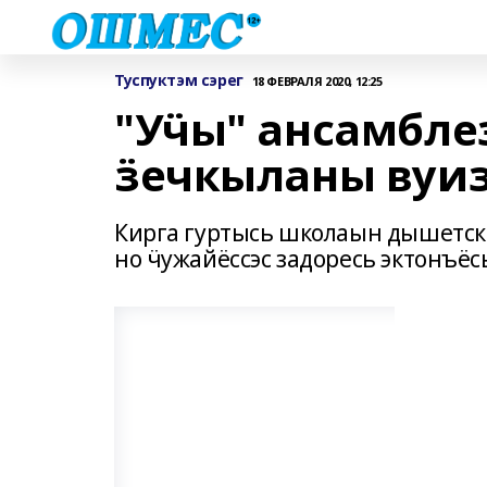
Туспуктэм сэрег
18 ФЕВРАЛЯ 2020, 12:25
"Уӵы" ансамбле
ӟечкыланы вуи
Кирга гуртысь школаын дышетски
но ӵужайёссэс задоресь эктонъё