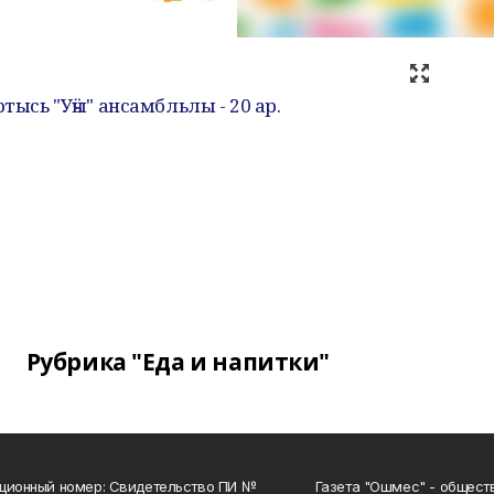
тысь "Уӵы" ансамбльлы - 20 ар.
Рубрика "Еда и напитки"
ционный номер: Свидетельство ПИ №
Газета "Ошмес" - общест