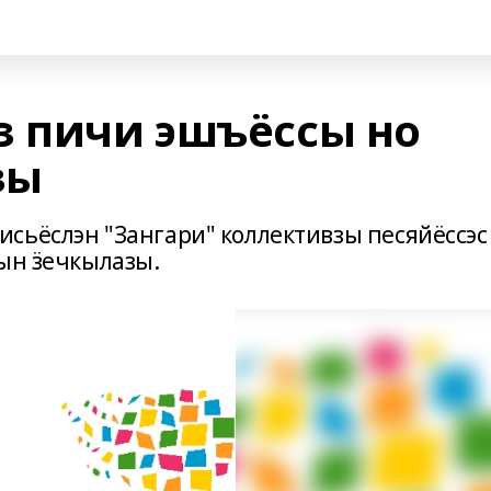
з пичи эшъёссы но
зы
сьёслэн "Зангари" коллективзы песяйёссэс
сын ӟечкылазы.