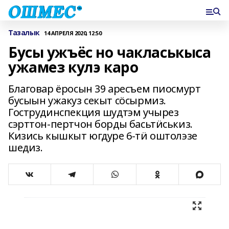
Тазалык
14 АПРЕЛЯ 2020, 12:50
Бусы ужъёс но чакласькыса
ужамез кулэ каро
Благовар ёросын 39 аресъем пиосмурт
бусыын ужакуз секыт сӧсырмиз.
Гострудинспекция шудтэм учырез
сэрттон-пертчон борды басьтӥськиз.
Кизись кышкыт югдуре 6-тӥ оштолэзе
шедиз.