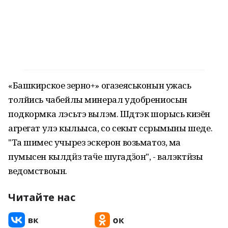
«Башкирское зерно+» огазеяськонын ужась
толйись чабейлы минерал удобрениосын
подкормка лэсьтэ вылэм. Шӧдтэк шорысь кизён
агрегат улэ кыльыса, со секыт сӧсрымыны шеде.
"Та шимес учырез эскерон возьматоз, ма
пумысен кылдӥз таӵе шугадӟон", - валэктӥзы
ведомствоын.
Читайте нас