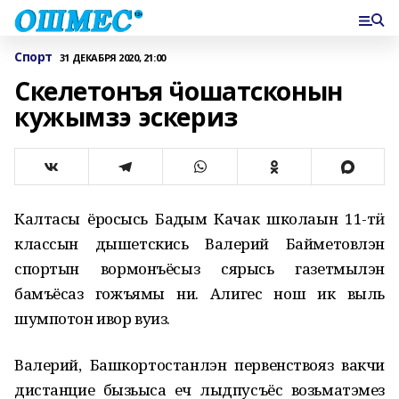
Спорт
31 ДЕКАБРЯ 2020, 21:00
Скелетонъя ӵошатсконын
кужымзэ эскериз
Калтасы ёросысь Бадӟым Качак школаын 11-тӥ
классын дышетскись Валерий Байметовлэн
спортын вормонъёсыз сярысь газетмылэн
бамъёсаз гожъямы ни. Алигес нош ик выль
шумпотон ивор вуиз.
Валерий, Башкортостанлэн первенствояз вакчи
дистанцие бызьыса ӟеч лыдпусъёс возьматэмез