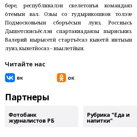
бере, республикалэн скелетонъя командаяз
ӧтемын вал. Озьы со гудырикошкон толэзе
Подмосковьеын сборъёсын луиз, Россиысь
Дышетскисьёслэн спартакиадаязы пыриськиз.
Валерий нырысетӥ стартъёсаз кыкетӥ интыын
луиз, кыкетӥосаз – ньылетӥын.
Читайте нас
Партнеры
Фотобанк
Рубрика "Еда и
журналистов РБ
напитки"