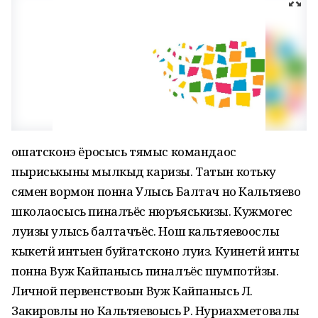
Ӵошатсконэ ёросысь тямыс командаос
пыриськыны мылкыд каризы. Татын котьку
сямен вормон понна Улысь Балтач но Кальтяево
школаосысь пиналъёс нюръяськизы. Кужмогес
луизы улысь балтачъёс. Нош кальтяевоослы
кыкетӥ интыен буйгатсконо луиз. Куинетӥ инты
понна Вуж Кайпанысь пиналъёс шумпотӥзы.
Личной первенствоын Вуж Кайпанысь Л.
Закировлы но Кальтяевоысь Р. Нуриахметовалы