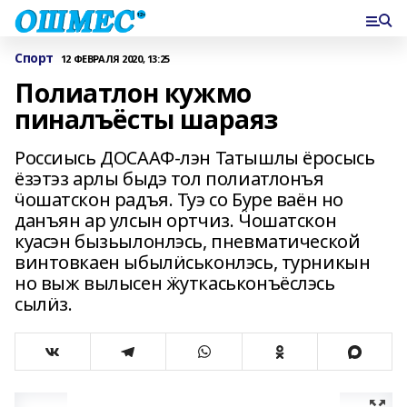
Спорт
12 ФЕВРАЛЯ 2020, 13:25
Полиатлон кужмо
пиналъёсты шараяз
Россиысь ДОСААФ-лэн Татышлы ёросысь
ёзэтэз арлы быдэ тол полиатлонъя
ӵошатскон радъя. Туэ со Буре ваён но
данъян ар улсын ортчиз. Ӵошатскон
куасэн бызьылонлэсь, пневматической
винтовкаен ыбылӥськонлэсь, турникын
но выж вылысен ӝуткаськонъёслэсь
сылӥз.