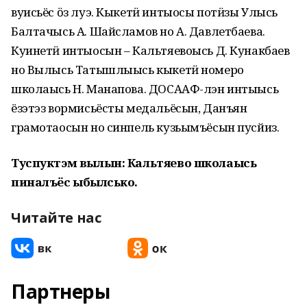
вуисьёс ӧз луэ. Кыкетӥ интыосы потӥзы Улысь
Балтачысь А. Шайсламов но А. Давлетбаева.
Куинетӥ интыосын – Кальтяевоысь Д. Кунакбаев
но Вылысь Татышлыысь кыкетӥ номеро
школаысь Н. Манапова. ДОСААФ-лэн интыысь
ёзэтэз вормисьёсты медальёсын, Данъян
грамотаосын но синпель кузьымъёсын пусйиз.
Туспуктэм вылын: Кальтяево школаысь
пиналъёс ыбылӥсько.
Читайте нас
Партнеры