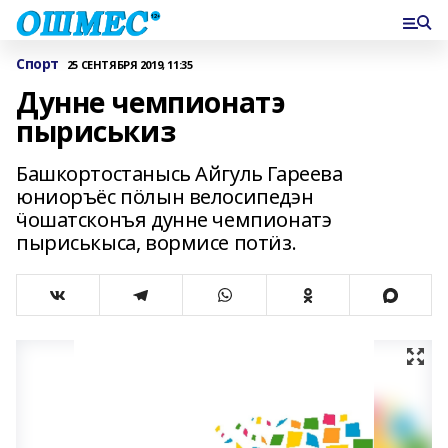
Спорт
25 СЕНТЯБРЯ 2019, 11:35
Дунне чемпионатэ
пыриськиз
Башкортостанысь Айгуль Гареева
юниоръёс пӧлын велосипедэн
ӵошатсконъя дунне чемпионатэ
пыриськыса, вормисе потӥз.