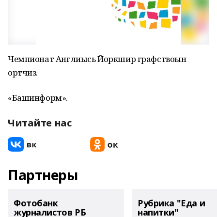
Чемпионат Англиысь Йоркшир графствоын
ортчиз.
«Башинформ».
Читайте нас
Партнеры
Фотобанк
Рубрика "Еда и
журналистов РБ
напитки"