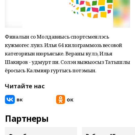
Финалын со Молдавиысь спортсменлэсь
кужмогес луиз. Илья 64 килограммозь весовой
категориын нюръяське. Вераны кулэ, Илья
Шакиров - удмурт пи. Солэн выжыосыз Татышлы
ёросысь Калмияр гуртысь потэмын.
Читайте нас
Партнеры