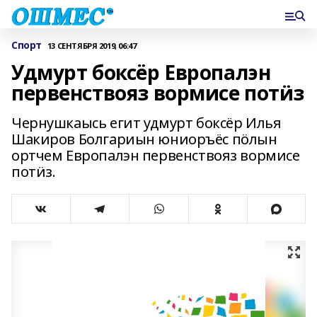
Спорт
13 СЕНТЯБРЯ 2019, 06:47
Удмурт боксёр Европалэн
первенствояз вормисе потӥз
Чернушкаысь егит удмурт боксёр Илья
Шакиров Болгариын юниоръёс пӧлын
ортчем Европалэн первенствояз вормисе
потӥз.