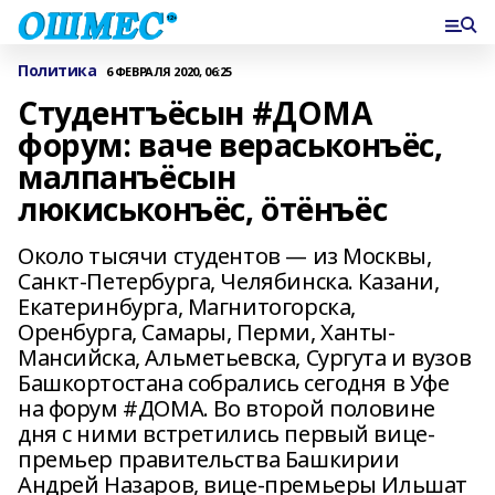
Политика
6 ФЕВРАЛЯ 2020, 06:25
Студентъёсын #ДОМА
форум: ваче вераськонъёс,
малпанъёсын
люкиськонъёс, ӧтёнъёс
Около тысячи студентов — из Москвы,
Санкт-Петербурга, Челябинска. Казани,
Екатеринбурга, Магнитогорска,
Оренбурга, Самары, Перми, Ханты-
Мансийска, Альметьевска, Сургута и вузов
Башкортостана собрались сегодня в Уфе
на форум #ДОМА. Во второй половине
дня с ними встретились первый вице-
премьер правительства Башкирии
Андрей Назаров, вице-премьеры Ильшат