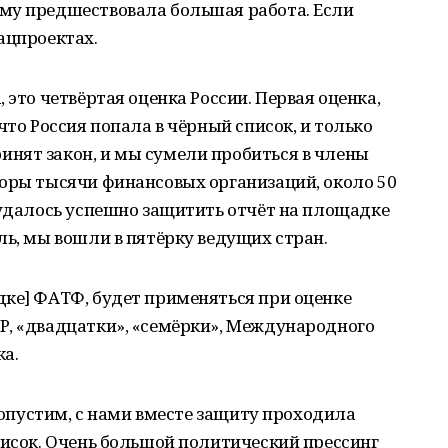
му предшествовала большая работа. Если
ацпроектах.
 это четвёртая оценка России. Первая оценка,
что Россия попала в чёрный список, и только
нят закон, и мы сумели пробиться в члены
торы тысячи финансовых организаций, около 50
 удалось успешно защитить отчёт на площадке
ль, мы вошли в пятёрку ведущих стран.
дке] ФАТФ, будет применяться при оценке
Р, «двадцатки», «семёрки», Международного
а.
 допустим, с нами вместе защиту проходила
писок. Очень большой политический прессинг