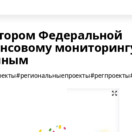
ктором Федеральной
нсовому мониторинг
иным
екты#региональныепроекты#регпроекты