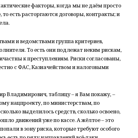
актические факторы, когда мы не даём просто
 то есть расторгаются договоры, контракты; и
ела.
твами и ведомствами группа критериев,
олнителя. То есть они подлежат неким рискам,
ичастны к преступлениям. Риски согласованы,
естно с ФАС, Казначейством и налоговыми
ир Владимирович, таблицу – я Вам покажу, –
дому нацпроекту, по министерствам, по
сколько выделилось средств, сколько освоено,
ошло движений уже по кассе. А жёлтое – это
попали в зону риска, которые требуют особого
сь есть по ряду направлений всё‑таки