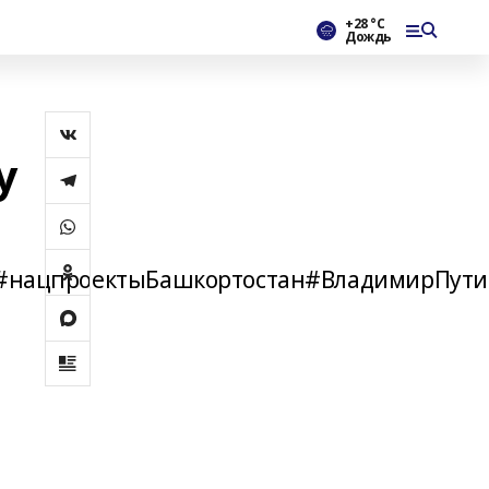
+28 °С
Дождь
у
#нацпроектыБашкортостан#ВладимирПути