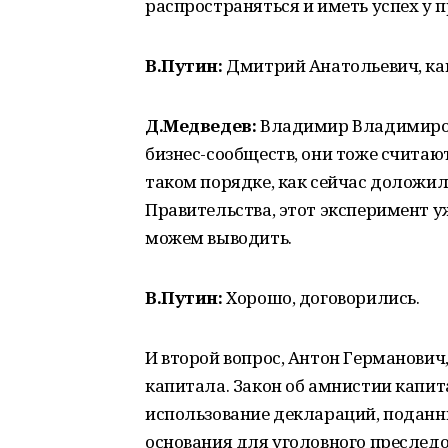
распространяться и иметь успех у
В.Путин:
Дмитрий Анатольевич, как
Д.Медведев:
Владимир Владимиров
бизнес-сообществ, они тоже считают
таком порядке, как сейчас доложи
Правительства, этот эксперимент у
можем выводить.
В.Путин:
Хорошо, договорились.
И второй вопрос, Антон Германович
капитала. Закон об амнистии капи
использование деклараций, поданны
основания для уголовного преследо