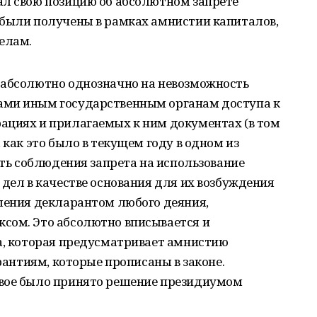
ал свою позицию об абсолютном запрете
 были получены в рамках амнистии капиталов,
елам.
 абсолютно однозначно на невозможность
ами иным государственным органам доступа к
ациях и прилагаемых к ним документах (в том
 как это было в текущем году в одном из
сть соблюдения запрета на использование
 дел в качестве основания для их возбуждения
ршения декларантом любого деяния,
сом. Это абсолютно вписывается и
на, которая предусматривает амнистию
арантиям, которые прописаны в законе.
ивое было принято решение президиумом