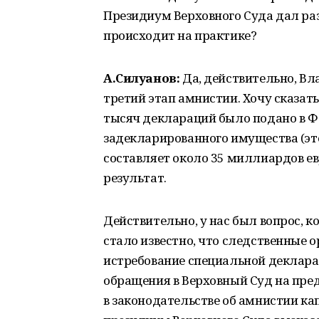
Президиум Верховного Суда дал раз
происходит на практике?
А.Силуанов:
Да, действительно, В
третий этап амнистии. Хочу сказать,
тысяч деклараций было подано в Ф
задекларированного имущества (это
составляет около 35 миллиардов евр
результат.
Действительно, у нас был вопрос, к
стало известно, что следственные 
истребование специальной декларац
обращения в Верховный Суд на пре
в законодательстве об амнистии кап