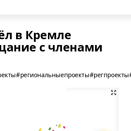
ёл в Кремле
щание с членами
екты#региональныепроекты#регпроекты