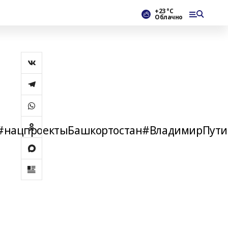
+23 °С
Облачно
#нацпроектыБашкортостан#ВладимирПути