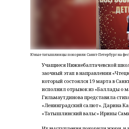
Юные татышлинцы покорили Санкт-Петербург на фес
Учащиеся Нижнебалтачевской шко
заочный этап в направлении «Чтецк
который состоялся 19 марта в Сан
исполнил отрывок из «Баллады о м
Гильмаутдинова представила стих
«Ленинградский салют». Дарина Ка
«Татышлинский вальс» Ирины Сами
Их выступления покорили жюри, и в