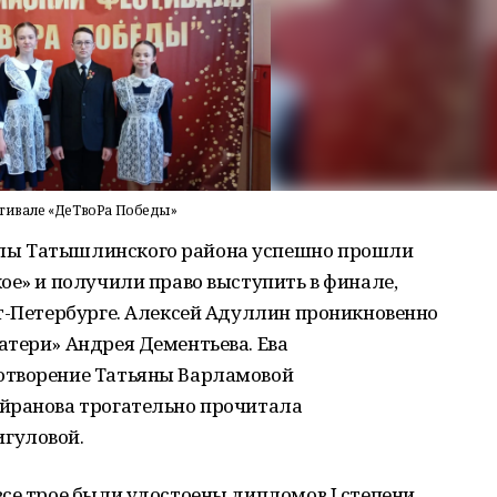
тивале «ДеТвоРа Победы»
лы Татышлинского района успешно прошли
ое» и получили право выступить в финале,
кт-Петербурге. Алексей Адуллин проникновенно
атери» Андрея Дементьева. Ева
отворение Татьяны Варламовой
йранова трогательно прочитала
гуловой.
се трое были удостоены дипломов I степени.