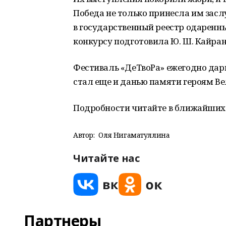
Победа не только принесла им засл
в государственный реестр одаренны
конкурсу подготовила Ю. Ш. Кайран
Фестиваль «ДеТвоРа» ежегодно дарит
стал еще и данью памяти героям В
Подробности читайте в ближайших 
Автор:
Оля Нигаматуллина
Читайте нас
Партнеры