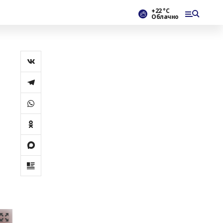
+22 °С
Облачно