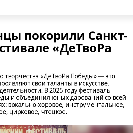
цы покорили Санкт-
естивале «ДеТвоРа
го творчества «ДеТвоРа Победы» — это
роявляют свои таланты в искусстве,
еятельности. В 2025 году фестиваль
еды и объединил юных дарований со всей
х: вокально-хоровое, инструментальное,
е, цирковое, чтецкое.