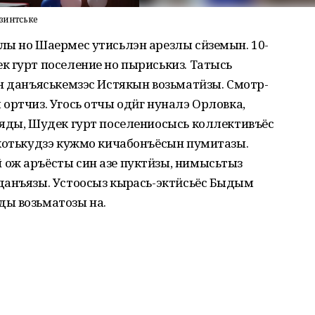
зинтӥське
ы но Шаермес утисьлэн арезлы сӥземын. 10-
 гурт поселение но пыриськиз. Татысь
н данъяськемзэс Истякын возьматӥзы. Смотр-
ортчиз. Угось отчы одӥг нуналэ Орловка,
ояды, Шудек гурт поселениосысь коллективъёс
 котькудзэ кужмо кичабонъёсын пумитазы.
ож аръёсты син азе пуктӥзы, нимысьтыз
анъязы. Устоосыз кырӟась-эктӥсьёс Быдӟым
ы возьматозы на.