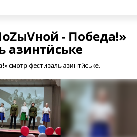
ПоZыVной - Победа!»
ь азинтӥське
!» смотр-фестиваль азинтӥське.