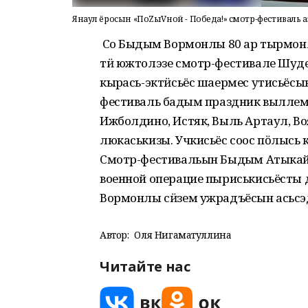
Янаул ёросын «ПоZыVной - Победа!» смотр-фестиваль а
Со Быдӟым Вормонлы 80 ар тырмонл
тӥ южтолэзе смотр-фестивале Шудек
кырӟась-эктӥсьёс шаермес утисьёсы
фестиваль бадӟым праздник выллем 
Ижболдино, Истяк, Выль Артаул, В
люкаськизы. Учкисьёс соос пӧлысь
Смотр-фестивальын Быдӟым Атыкай 
военной операцие пыриськисьёсты д
Вормонлы сӥзем ужрадъёсын асьсэд
Автор:
Оля Нигаматуллина
Читайте нас