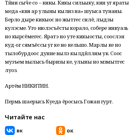
Тӥни сыӵе со – кикы. Кикы сильыку, кин уг яраты
меда «кӧня ар улыны кылиз на» шуыса тунаны.
Берло дыре кикыос но ӧжытгес силё, лыдзы
кулэсме. Уго нюлэсъёсты корало, собере инкуазь
но кырсёмегес. Яратэ но уте кикыосты, соослэн
куд-ог сямъёссы уг ке но кельшо. Марлы ке но
тылобурдоос дунне вылэ кылдӥллям ук. Соос
музъем вылысь быризы ке, улыны но мӧзмытгес
луоз.
Артём НИКИТИН.
Пермь шаерысь Куеда ёросысь Гожан гурт.
Читайте нас