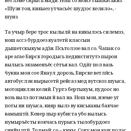
ветлэме сярысь мади. Нош со монэ тышкаськиз.
«Шузи тон, кикыез утчасьёс шудзэс келяло», -
шуиз.
Та учыр бере трос кылылӥ на кикылэсь силемзэ,
нош ассэ бурдоез куатетӥ классын
дышетскыкум адӟи. Пӧсьтолэзе вал со. Ӵапак со
аре агае Бирск городысь пединститутэ пырон
вылысь экзаменъёс сётъя вал. Одӥг пол вазь
ӵукна мон сое Янаул дорозь, Бирске ветлӥсь
автобуслэн нырысетӥ рейсаз мед вутскоз шуыса,
мотоциклэн келяй. Гуртэ бертыкум, пудоос но
возь вылэ потэмын ӧй вал на. Нош мон, иземе уг
поты ни шуыса, кияр вылэ ву киськаны бакчае
вамыштӥ. Кенер пыр кубиста убо вылысь
нумыръёсты кокчась пурысь тылобурдоез
синйылтӥ. Тодмай: со – кикы. Соку мон кык полэс