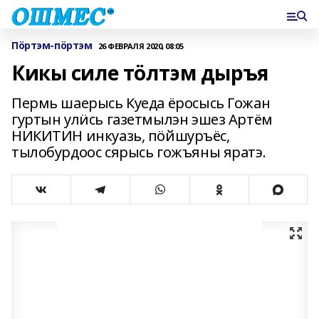
Пӧртэм-пӧртэм
26 ФЕВРАЛЯ 2020, 08:05
Кикы силе тӧлтэм дыръя
Пермь шаерысь Куеда ёросысь Гожан
гуртын улӥсь газетмылэн эшез Артём
НИКИТИН инкуазь, пӧйшуръёс,
тылобурдоос сярысь гожъяны яратэ.