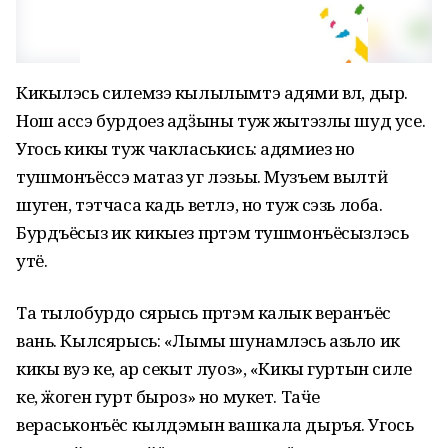
Кикылэсь силемзэ кылылымтэ адями ӧвӧл, дыр.
Нош ассэ бурдоез адӟыны туж ӧжытэзлы шуд усе.
Угось кикы туж чакласькись: адямиез но
тушмонъёссэ матаз уг лэзьы. Музъем вылтӥ
шуген, тэтчаса кадь ветлэ, но туж сэзь лоба.
Бурдъёсыз ик кикыез пӧртэм тушмонъёсызлэсь
утё.
Та тылобурдо сярысь пӧртэм калык веранъёс
вань. Кылсярысь: «Лымы шунамлэсь азьло ик
кикы вуэ ке, ар секыт луоз», «Кикы гуртын силе
ке, ӝоген гурт быроз» но мукет. Таӵе
вераськонъёс кылдэмын вашкала дыръя. Угось