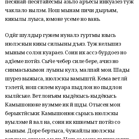
песянай-песятайёсмы азьло аръёсы инкуазез туж
чаклало вылэм. Нош мынам пичи дыръям,
кикылы луыса, юмоке усеме но вань.
Одӥг шулдыр гужем нуналэ гуртмы вӧзысь
нюлэскын кикы сильыны ӧдъяз. Туж кельшиз
мыным солэн куараез. Соин ик ассэ бурдоез но
адӟеме потӥз. Сыӵе чебер силе бере, ачиз но
синмаськымон луыны кулэ, малпай мон. Шады
шурез выжыса, нюлэскы вамыштӥ. Кема ветлӥ
тэлетӥ, нош силем куара пыдлон но пыдлон
кылӥське. Ветлонъям кыдёкысь-кыдёкысь
Камышонюке вуэмме ик ӧй шӧды. Отысен мон
берыктӥськи: Камышонюк сьӧрысь нюлэскы
вуылэме ӧй вал на, соин ик кӧшкемыт потӥз со
мыным. Доре бертыса, ӵужайлы нюлэскы