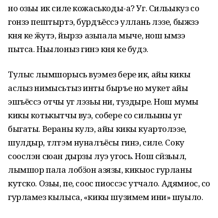
но озьы ик силе кожаськоды-а? Уг. Сильыкуз со
гонзэ пештыртэ, бурдъёссэ уллань лэзе, быжзэ
кӧня ке ӝутэ, йырзэ азьпала мыче, нош ымзэ
пытса. Ньылоныз гинэ кӧня ке будэ.
Тулыс лымшорысь вуэмез бере ик, айы кикы
аслыз нимысьтыз инты быръе но мукет айы
эшъёссэ отчы уг лэзьы ни, туздыре. Нош мумы
кикы котькытчы вуэ, собере со сильыны уг
быгаты. Вераны кулэ, айы кикы куартолэзе,
шулдыр, тӧлтэм нуналъёсы гинэ, силе. Соку
соослэн сюан дырзы луэ угось. Нош сӥзьыл,
лымшор пала лобӟон азязы, кикыос гурланы
кутско. Озьы, пе, соос пиоссэс утчало. Адямиос, со
гурламез кылыса, «кикы шузимем ини» шуыло.