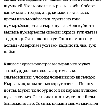
шумпотӥ. Угось кикыез нырысьсэ адӟи. Собере
ваньмызлы тодмо, дыр, кикыос нюлэскысь
пӧртэм нымы-кибыосын, тужгес но гоно
нумыръёсын, кӧтсэс тыро шуыса. Нош кубиста
вылысь нумыръёсты сиемзы сярысь туж ӧжытэз
тодэ, дыр. Оло, нокин но уг. Соин ик мон соку
аслым «Америкаез усьтэм» кадь потӥ, ява. Туж
пайми.
Кикыос сярысь рос-просгес верано ке, мукет
тылобурдоослэсь соос аспӧртэмлыко
сямъёсынызы, улон-вылонэнызы но висъясько.
Нырысь ик, кикы аслыз кар уг лэсьты. Пи но уг
потты. Мукет тылобурдоослэн каразы лушкем
пузаса кельтэ. Озьы кикыпилы мукет анай вӧзын
быдэсмоно луэ. Со сяна, кикыпи сюрмумыезлэн