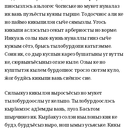
пиосызлэсь азьлогес ӵогиське но мукет нуналаз
ик вань пузъёсты куяны тырше. Тодосчиос али ке
но паймо кикыпилэн сыӵе сямызлы. Угось
кикыпи аслэсьтыз секыт арбериосты но ворме.
Инкуазь солы кык-куинь нуналлы гинэ сыӵе
кужым сётэ, бӧрысь тылобурдопи катьтэмме.
Соин ик, со дыр куспын карез бушатыны уг вутты
ке, сюрвынъёсыныз огазе кыле. Озьы ке но
куштытэк кылем бурдопиос тросэз сютэм куло,
ӝог будӥсь кикыпи вань сиёнзэс сие.
Сильыкуз кикылэн выросъёсыз но мукет
тылобурдоослы уг кельшо. Тылобурдоослэсь
кырӟамзэс адӟемды вань, луоз. Басьтом
шырчикез ик. Кырӟакуз солэн ньылоныз кӧня ке
будэ, бурдъёсыз выро, нош ымыз усьяське. Кикы