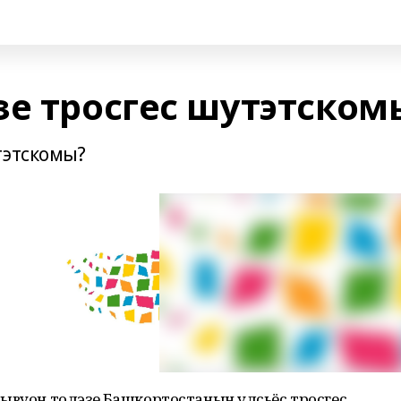
зе тросгес шутэтском
тэтскомы?
ывуон толэзе Башкортостанын улӥсьёс тросгес