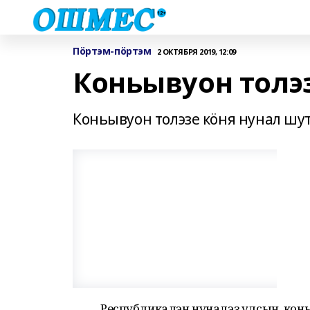
Пӧртэм-пӧртэм
2 ОКТЯБРЯ 2019, 12:09
Коньывуон толэ
Коньывуон толэзе кӧня нунал шу
Республикалэн нуналэз улсын, конь