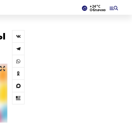
+24 °С
Облачно
ы