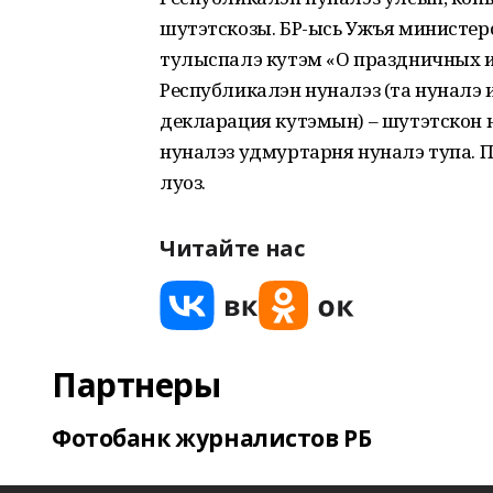
шутэтскозы. БР-ысь Ужъя министерст
тулыспалэ кутэм «О праздничных и 
Республикалэн нуналэз (та нуналэ 
декларация кутэмын) – шутэтскон 
нуналэз удмуртарня нуналэ тупа. П
луоз.
Читайте нас
Партнеры
Фотобанк журналистов РБ