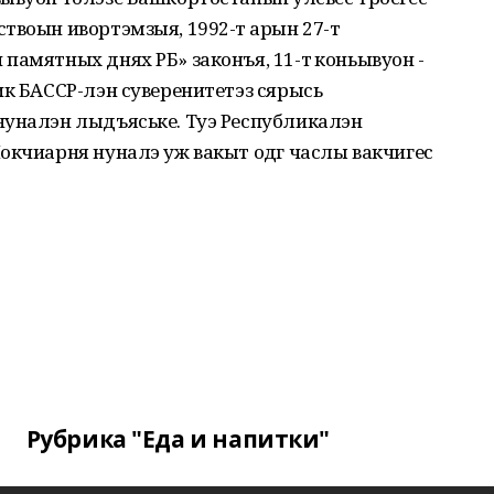
воын ивортэмзыя, 1992-тӥ арын 27-тӥ
памятных днях РБ» законъя, 11-тӥ коньывуон -
ик БАССР-лэн суверенитетэз сярысь
нуналэн лыдъяське. Туэ Республикалэн
окчиарня нуналэ уж вакыт одӥг часлы вакчигес
Рубрика "Еда и напитки"