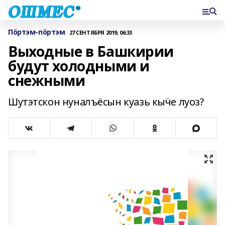
Пӧртэм-пӧртэм
27 СЕНТЯБРЯ 2019, 06:33
Выходные в Башкирии
будут холодными и
снежными
Шутэтскон нуналъёсын куазь кыӵе луоз?