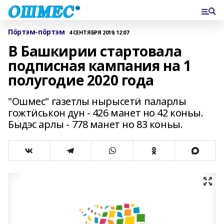
Пӧртэм-пӧртэм
4 СЕНТЯБРЯ 2019, 12:07
В Башкирии стартовала
подписная кампания на 1
полугодие 2020 года
"Ошмес" газетлы нырысетӥ паларлы
гожтӥськон дун - 426 манет но 42 коньы.
Быдэс арлы - 778 манет но 83 коньы.