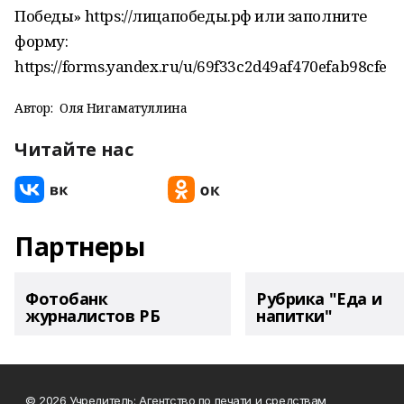
Победы» https://лицапобеды.рф или заполните
форму:
https://forms.yandex.ru/u/69f33c2d49af470efab98cfe
Автор:
Оля Нигаматуллина
Читайте нас
Партнеры
Фотобанк
Рубрика "Еда и
журналистов РБ
напитки"
© 2026 Учредитель: Агентство по печати и средствам