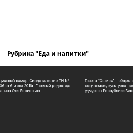
Рубрика "Еда и напитки"
ционный номер: Свидетельство ПИ №
Газета "Ошмес" - общест
36 от 6 июня 2016г. Главный редактор:
социальная, культурно-пр
ллина Оля Борисовна
удмуртов Республики Баш