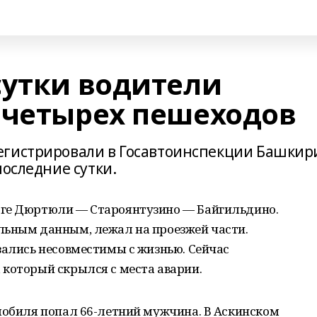
сутки водители
 четырех пешеходов
егистрировали в Госавтоинспекции Башкир
последние сутки.
оге Дюртюли — Староянтузино — Байгильдино.
льным данным, лежал на проезжей части.
зались несовместимы с жизнью. Сейчас
 который скрылся с места аварии.
мобиля попал 66-летний мужчина. В Аскинском