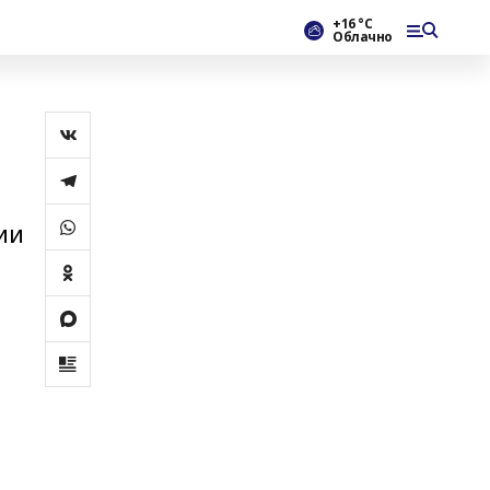
+16 °С
Облачно
ии