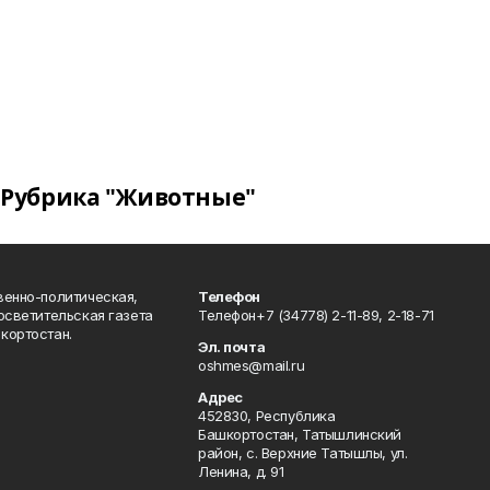
Рубрика "Животные"
венно-политическая,
Телефон
осветительская газета
Телефон+7 (34778) 2-11-89, 2-18-71
кортостан.
Эл. почта
oshmes@mail.ru
Адрес
452830, Республика
Башкортостан, Татышлинский
район, с. Верхние Татышлы, ул.
Ленина, д. 91