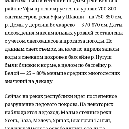
Максимальный весенний подъем реки Белой в
районе Уфы прогнозируется на уровне 700-800
сантиметров, реки Уфы у Шакши – на 750-850 см,
р. Демы у деревни Бочкарево — 570-670 см. Даты
похождения максимальных уровней составлены
с учетом снегозапасов и прогноза погоды. По
данным снегосъемок, на начало апреля запасы
воды в снежном покрове в бассейне р. Нугуш
были близки к норме, в целом по бассейну р.
Белой — 25 – 80% меньше средних многолетних
значений на декаду.
Сейчас на реках республики идет постепенное
разрушение ледового покрова. На некоторых
наблюдается ледоход. Малые степные реки:
Усень, База, Мелеуз, Уршак, Быстрый Танып,
Селеук к 30 марта освободились ото льда.