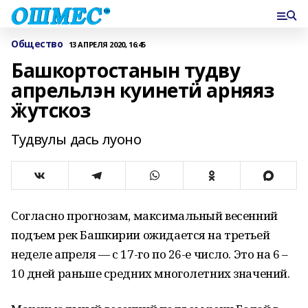
Общество
13 АПРЕЛЯ 2020, 16:45
Башкортостанын тудву
апрельлэн куинетӥ арняяз
ӝутскоз
Тудвулы дась луоно
Согласно прогнозам, максимальный весенний
подъем рек Башкирии ожидается на третьей
неделе апреля — с 17-го по 26-е число. Это на 6 –
10 дней раньше средних многолетних значений.