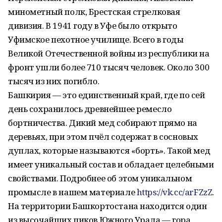
минометный полк, Брестская стрелковая
дивизия. В 1941 году в Уфе было открыто
Уфимское пехотное училище. Всего в годы
Великой Отечественной войны из республики на
фронт ушли более 710 тысяч человек. Около 300
тысяч из них погибло.
Башкирия — это единственный край, где по сей
день сохранилось древнейшее ремесло
бортничества. Дикий мед собирают прямо на
деревьях, при этом пчёл содержат в сосновых
дуплах, которые называются «борть». Такой мед
имеет уникальный состав и обладает целебными
свойствами. Подробнее об этом уникальном
промысле в нашем материале
https://vk.cc/arFZzZ
.
На территории Башкортостана находится один
из высочайших пиков Южного Урала — гора