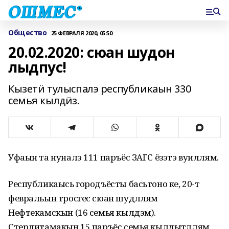
Общество
25 ФЕВРАЛЯ 2020, 05:50
20.02.2020: сюан шудон
лыдпус!
Кызетӥ тулыспалэ республикаын 330
семья кылдӥз.
Уфаын та нуналэ 111 паръёс ЗАГС ёзэтэ вуиллям.
Республикаысь городъёсты басьтоно ке, 20-тӥ
февральын тросгес сюан шудӥллям
Нефтекамскын (16 семья кылдэм).
Стерлитамакын 15 паръёс семья кылдытӥллям,