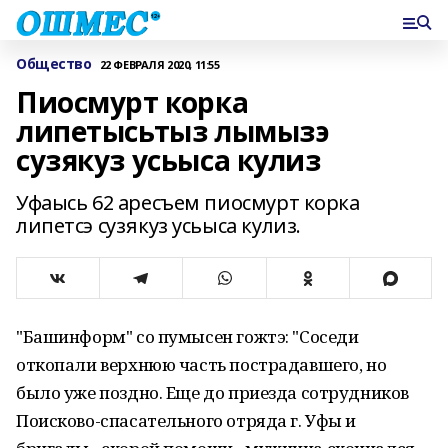
Общество
22 ФЕВРАЛЯ 2020, 11:55
Пиосмурт корка
липетысьтыз лымызэ
сузякуз усьыса кулиз
Уфаысь 62 аресъем пиосмурт корка
липетсэ сузякуз усьыса кулиз.
"Башинформ" со пумысен гожтэ: "Соседи
откопали верхнюю часть пострадавшего, но
было уже поздно. Еще до приезда сотрудников
Поисково-спасательного отряда г. Уфы и