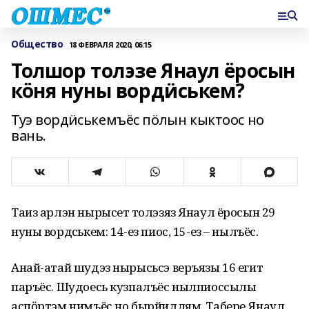
Общество
18 ФЕВРАЛЯ 2020, 06:15
Толшор толэзе Янаул ёросын
кӧня нуны вордӥськем?
Туэ вордӥськемъёс пӧлын кыктоос но
вань.
Таиз арлэн нырысетӥ толэзяз Янаул ёросын 29
нуны вордӥськем: 14-ез пиос, 15-ез – нылъёс.
Анай-атай шудэз нырысьсэ веръязы 16 егит
паръёс. Шудоесь кузпалъёс нылпиоссылы
аспӧртэм нимъёс но бырйиллям. Табере Янаул