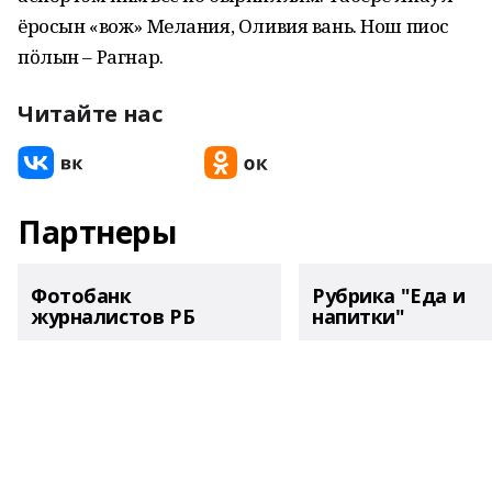
ёросын «вож» Мелания, Оливия вань. Нош пиос
пӧлын – Рагнар.
Читайте нас
Партнеры
Фотобанк
Рубрика "Еда и
журналистов РБ
напитки"