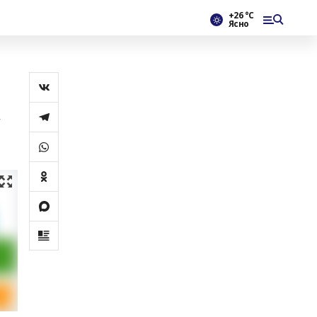
+26 °С
Ясно
у