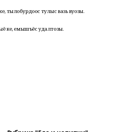
, тылобурдоос тулыс вазь вуозы.
ыё ке, емышъёс удалтозы.