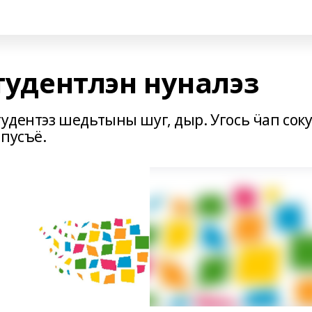
Студентлэн нуналэз
тудентэз шедьтыны шуг, дыр. Угось ӵап сок
 пусъё.