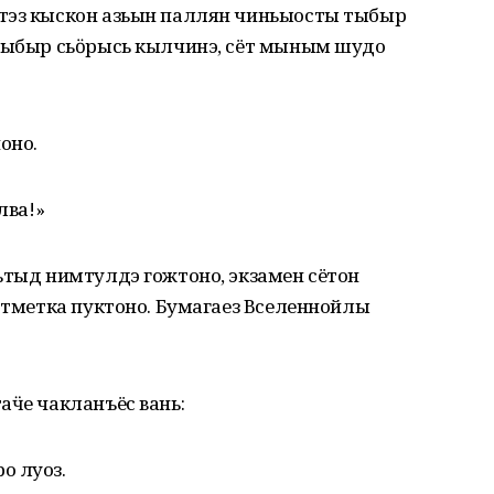
тэз кыскон азьын паллян чиньыосты тыбыр
«Тыбыр сьӧрысь кылчинэ, сёт мыным шудо
оно.
лва!»
ьтыд нимтулдэ гожтоно, экзамен сётон
 отметка пуктоно. Бумагаез Вселеннойлы
аӵе чакланъёс вань:
о луоз.