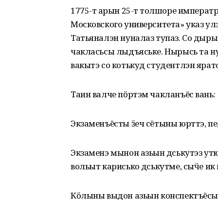
1775-тӥ арын 25-тӥ толшоре импера
Московского университета» указ улэ
Татьяналэн нуналаз тупаз. Со дыр
чакласьсы лыдъяське. Нырысь та ну
вакытэ со котькуд студентлэн ярато
Таин валче пӧртэм чакланъёс вань:
Экзаменъёсты ӟеч сётыны юрттэ, пе
Экзаменэ мынон азьын дӥськутэз ут
вольыт карисько дӥськутме, сыӵе ик 
Кӧлыны выдон азьын конспектъёсын