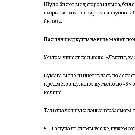
Шудо билет мед сюроз шуыса, биле
сьӧры ватыса но киросаса шуоно: 
билет».
Паллян пыдкутчанэ вить манет пон
Усьтэм укноетӥ кеськоно: «Лыкты, ха
Бумага вылэ дышетӥсьлэсь но аслэс
предметэз, нуналэз пусъёно но «5»
келяно.
Татьяналэн нуналэныз герӟаськем т
Та нуналэ лымы усе ке, гужем зор