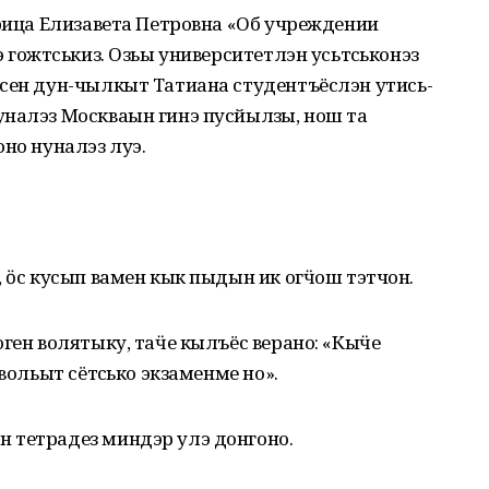
трица Елизавета Петровна «Об учреждении
 гожтӥськиз. Озьы университетлэн усьтӥськонэз
ысен дун-чылкыт Татиана студентъёслэн утись-
налэз Москваын гинэ пусйылӥзы, нош та
но нуналэз луэ.
, ӧс кусып вамен кык пыдын ик огӵош тэтчон.
юген волятыку, таӵе кылъёс верано: «Кыӵе
вольыт сётӥсько экзаменме но».
 тетрадез миндэр улэ донгоно.