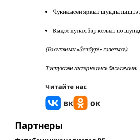
Ӵукнаысен яркыт шунды пиштэ ке
Быдэс нунал ӟар кезьыт но шунд
(Басьтэмын «Ӟечбур!» газетысь).
Туспуктэм интернетысь басьтэмын.
Читайте нас
Партнеры