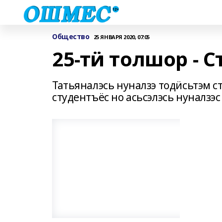
Общество
25 ЯНВАРЯ 2020, 07:05
25-тӥ толшор - 
Татьяналэсь нуналзэ тодӥсьтэм с
студентъёс но асьсэлэсь нуналзэс