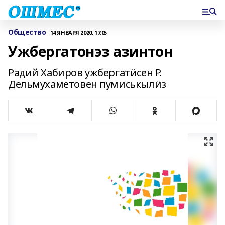
Общество
14 ЯНВАРЯ 2020, 17:05
Ужбергатонэз азинтон
Радий Хабиров ужбергатӥсен Р.
Дельмухаметовен пумиськылӥз