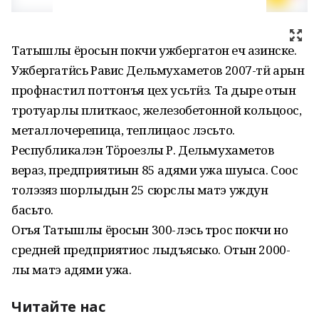
Татышлы ёросын покчи ужбергатон ӟеч азинске.
Ужбергатӥсь Равис Дельмухаметов 2007-тӥ арын
профнастил поттонъя цех усьтӥз. Та дыре отын
тротуарлы плиткаос, железобетонной кольцоос,
металлочерепица, теплицаос лэсьто.
Республикалэн Тӧроезлы Р. Дельмухаметов
вераз, предприятиын 85 адями ужа шуыса. Соос
толэзяз шорлыдын 25 сюрслы матэ уждун
басьто.
Огъя Татышлы ёросын 300-лэсь трос покчи но
средней предприятиос лыдъясько. Отын 2000-
лы матэ адями ужа.
Читайте нас