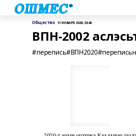
Общество
11 ЯНВАРЯ 2020, 20:40
ВПН-2002 аслэсь
#перепись#ВПН2020#переписьн
2020-тӥ арын ортчись Каалыкез лы