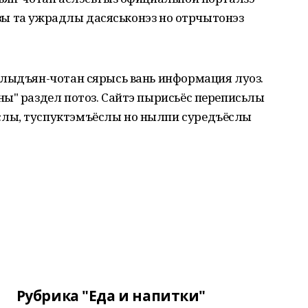
тозы та ужрадлы дасяськонэз но отрчытонэз
 лыдъян-чотан сярысь вань информация луоз.
ы" раздел потоз. Сайтэ пырисьёс переписьлы
лы, туспуктэмъёслы но нылпи суредъёслы
Рубрика "Еда и напитки"