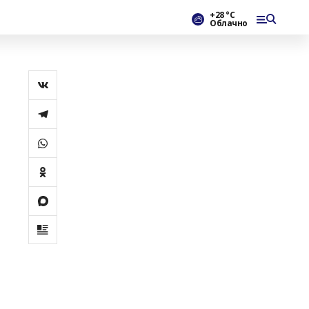
+28 °С
Облачно