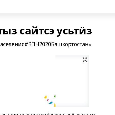
тыз сайтсэ усьтӥз
аселения#ВПН2020Башкортостан»
дъян-чотан аслэсьтыз официальной порталзэ