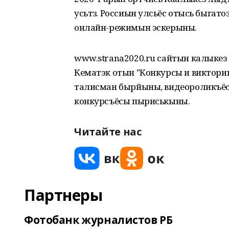
усьтӥз. Россиын улӥсьёс отысь быга
онлайн-режимын эскерыны.
www.strana2020.ru сайтын калыкез
Кематэк отын "Конкурсы и викторин
талисман бырйыны, видеороликъёс
конкурсъёсы пыриськыны.
Читайте нас
Партнеры
Фотобанк журналистов РБ