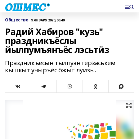
Общество
9 ЯНВАРЯ 2020, 06:40
Радий Хабиров "кузь"
праздникъёслы
йылпумъянъёс лэсьтӥз
Праздникъёсын тылпуэн герӟаськем
кышкыт учыръёс ӧжыт луизы.