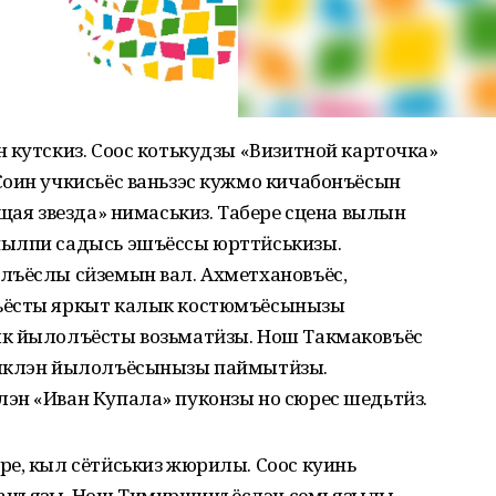
 кутскиз. Соос котькудзы «Визитной карточка»
Соин учкисьёс ваньзэс кужмо кичабонъёсын
ущая звезда» нимаськиз. Табере сцена вылын
нылпи садысь эшъёссы юрттӥськизы.
лъёслы сӥземын вал. Ахметхановъёс,
ьёсты яркыт калык костюмъёсынызы
ык йылолъёсты возьматӥзы. Нош Такмаковъёс
лыклэн йылолъёсынызы паймытӥзы.
эн «Иван Купала» пуконзы но сюрес шедьтӥз.
ре, кыл сётӥськиз жюрилы. Соос куинь
данъязы. Нош Тимиршинъёслэн семьязылы