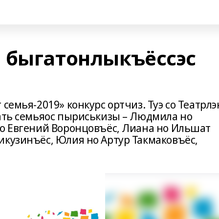
 быгатонлыкъёссэс
семья-2019» конкурс ортчиз. Туэ со Театрлэ
уать семьяос пыриськизы – Людмила но
но Евгений Воронцовъёс, Лиана но Ильшат
икузинъёс, Юлия но Артур Такмаковъёс,