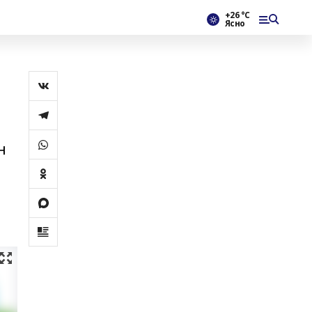
+26 °С
Ясно
н