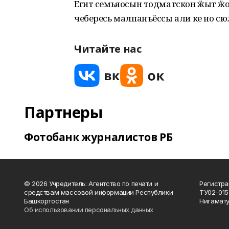
Егит семьяосын тодматскон ӝыт ӝ
чебересь малпанъёссы али ке но сю
Читайте нас
Партнеры
Фотобанк журналистов РБ
© 2026 Учредитель: Агентство по печати и
Регистра
средствам массовой информации Республики
ТУ02-015
Башкортостан
Нигамату
Об использовании персональных данных