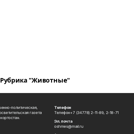
Рубрика "Животные"
венно-политическая,
Телефон
осветительская газета
Телефон+7 (34778) 2-11-89, 2-18-71
кортостан.
Эл. почта
oshmes@mail.ru