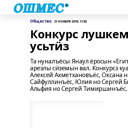
Общество
21 НОЯБРЯ 2019, 11:50
Конкурс лушкем
усьтӥз
Та нуналъёсы Янаул ёросын «Егит 
арезлы сӥземын вал. Конкурсэ к
Алексей Ахметхановъёс, Оксана 
Сайфуллинъёс, Юлия но Сергей Б
Альфия но Сергей Тимиршинъёс.