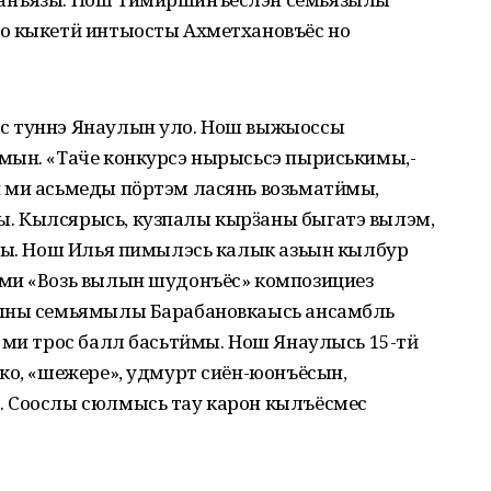
о кыкетӥ интыосты Ахметхановъёс но
с туннэ Янаулын уло. Нош выжыоссы
мын. «Таӵе конкурсэ нырысьсэ пыриськимы,-
 ми асьмеды пӧртэм ласянь возьматӥмы,
. Кылсярысь, кузпалы кырӟаны быгатэ вылэм,
льы. Нош Илья пимылэсь калык азьын кылбур
ми «Возь вылын шудонъёс» композициез
тыны семьямылы Барабановкаысь ансамбль
 ми трос балл басьтӥмы. Нош Янаулысь 15-тӥ
ко, «шежере», удмурт сиён-юонъёсын,
. Соослы сюлмысь тау карон кылъёсмес