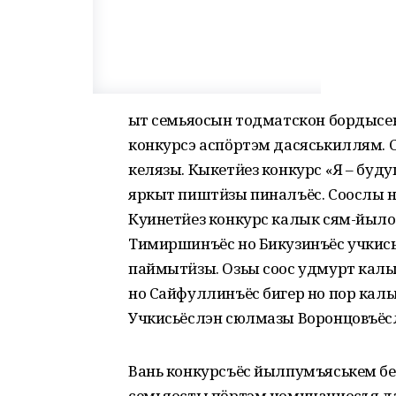
Ӝыт семьяосын тодматскон бордысен
конкурсэ аспӧртэм дасяськиллям. 
келязы. Кыкетӥез конкурс «Я – буд
яркыт пиштӥзы пиналъёс. Соослы 
Куинетӥез конкурс калык сям-йыло
Тимиршинъёс но Бикузинъёс учкис
паймытӥзы. Озьы соос удмурт кал
но Сайфуллинъёс бигер но пор ка
Учкисьёслэн сюлмазы Воронцовъёсл
Вань конкурсъёс йылпумъяськем бе
семьяосты пӧртэм номинациосъя 