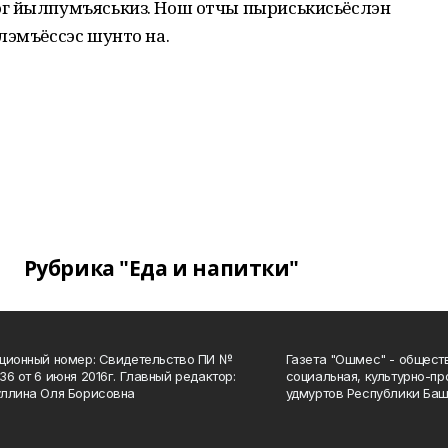
ог йылпумъяськиз. Нош отчы пыриськисьёслэн
лэмъёссэс шунто на.
Рубрика "Еда и напитки"
ционный номер: Свидетельство ПИ №
Газета "Ошмес" - общест
36 от 6 июня 2016г. Главный редактор:
социальная, культурно-пр
ллина Оля Борисовна
удмуртов Республики Баш