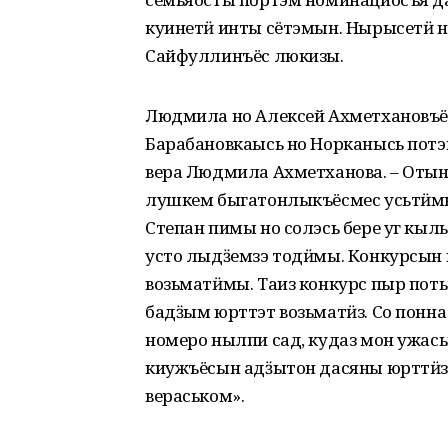
куинетӥ инты сётэмын. Нырысетӥ н
Сайфуллинъёс люкизы.
Людмила но Алексей Ахметхановъё
Барабановкаысь но Норканысь потэ
вера Людмила Ахметханова. – Отын
лушкем быгатонлыкъёсмес усьтӥмы
Степан пимы но солэсь бере уг кы
усто лыдӟемзэ тодӥмы. Конкурсын 
возьматӥмы. Таиз конкурс пыр по
бадӟым юрттэт возьматӥз. Со понна
номеро нылпи сад, кудаз мон ужась
киужъёсын адӟытон дасяны юрттӥз
вераськом».