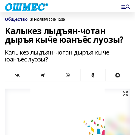
Общество
21 НОЯБРЯ 2019, 12:30
Калыкез лыдъян-чотан
дыръя кыӵе юанъёс луозы?
Калыкез лыдъян-чотан дыръя кыӵе
юанъёс луозы?