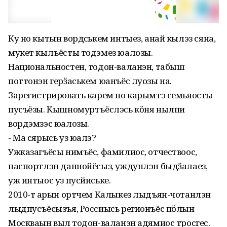
Ку но кытын вордӥськем интыез, анай кылэз сяна,
мукет кылъёсты тодэмез юалозы.
Национальностен, тодон-валанэн, табыш
поттонэн герӟаськем юанъёс луозы на.
Зарегистрировать карем но карымтэ семьяосты
пусъёзы. Кышномуртъёслэсь кӧня нылпи
вордэмзэс юалозы.
- Ма сярысь уз юалэ?
Ужказагъёсы нимъёс, фамилиос, отчествоос,
паспортлэн даннойёсыз, уждунлэн быдӟалаез,
уж интыос уз пусйиське.
2010-тӥ арын ортчем Калыкез лыдъян-чотанлэн
лыдпусъёсызъя, Россиысь регионъёс пӧлын
Москваын вылӥ тодон-валанэн адямиос тросгес.