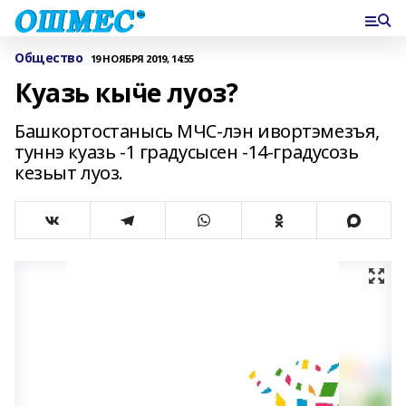
Общество
19 НОЯБРЯ 2019, 14:55
Куазь кыӵе луоз?
Башкортостанысь МЧС-лэн ивортэмезъя,
туннэ куазь -1 градусысен -14-градусозь
кезьыт луоз.